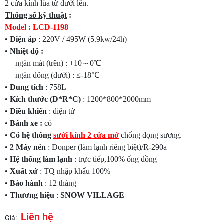
2 cửa kính lùa từ dưới lên.
Thông số kỹ thuật
:
Model : LCD-1198
• Điện áp
: 220V / 495W (5.9kw/24h)
• Nhiệt độ :
+ ngăn mát (trên) : +10～0℃
+ ngăn đông (dưới) : ≤-18℃
• Dung tích
: 758L
• Kích thước (D*R*C)
: 1200*800*2000mm
• Điều khiển
: điện tử
•
Bánh xe :
có
• Có hệ thống
sưởi kính 2 cửa mở
chống đọng sương.
• 2 Máy nén
: Donper (làm lạnh riêng biệt)/R-290a
• Hệ thống làm lạnh
: trực tiếp,100% ống đồng
• Xuất xứ
: TQ nhập khẩu 100%
• Bảo hành
: 12 tháng
• Thương hiệu
:
SNOW VILLAGE
Liên hệ
Giá: