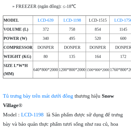
» FREEZER (ngăn đông): ≤-18℃
MODEL
LCD-639
LCD-1198
LCD-1515
LCD-175
VOLUME (L)
372
758
854
1145
POWER (W)
340
495
520
600
COMPRESSOR
DONPER
DONPER
DONPER
DONPE
WEIGHT (KG)
80
135
164
172
SIZE L*W*H
640*800*2000
1200*800*2000
1760*800*2
1500*800*2000
(MM)
Tủ trưng bày trên mát dưới đông
thương hiệu
Snow
Village
®
Model :
LCD-1198
là Sản phẩm được sử dụng để trưng
bày và bảo quản thực phẩm tươi sống như rau củ, hoa