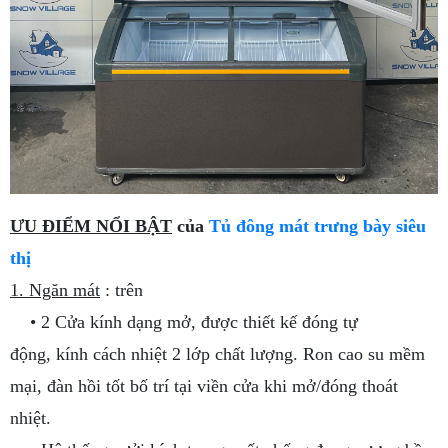
ƯU ĐIỂM NỔI BẬT
của
Tủ đông mát trưng bày siêu
thị
1. Ngăn mát
: trên
• 2 Cửa kính dạng mở, được thiết kế đóng tự
động, kính cách nhiệt 2 lớp chất lượng. Ron cao su mềm
mại, đàn hồi tốt bố trí tại viền cửa khi mở/đóng thoát
nhiệt.