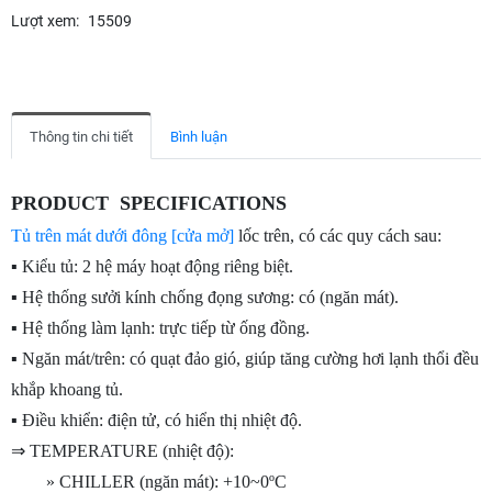
Lượt xem:
15509
Thông tin chi tiết
Bình luận
PRODUCT SPECIFICATIONS
Tủ trên mát dưới đông [cửa mở]
lốc trên, có các quy cách sau:
▪ Kiểu tủ: 2 hệ máy hoạt động riêng biệt.
▪ Hệ thống sưởi kính chống đọng sương: có (ngăn mát).
▪ Hệ thống làm lạnh: trực tiếp từ ống đồng.
▪ Ngăn mát/trên: có quạt đảo gió, giúp tăng cường hơi lạnh thổi đều
khắp khoang tủ.
▪ Điều khiển: điện tử, có hiển thị nhiệt độ.
⇒ TEMPERATURE (nhiệt độ):
» CHILLER (ngăn mát): +10~0ºC