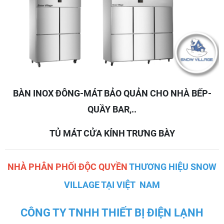
BÀN INOX ĐÔNG-MÁT BẢO QUẢN CHO NHÀ BẾP-
QUẦY BAR,..
TỦ MÁT CỬA KÍNH TRƯNG BÀY
NHÀ PHÂN PHỐI ĐỘC QUYỀN
THƯƠNG HIỆU SNOW
VILLAGE TẠI VIỆT NAM
CÔNG TY TNHH THIẾT BỊ ĐIỆN LẠNH