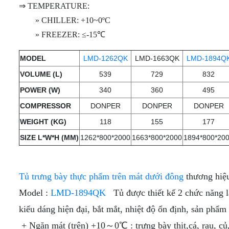
CẤP
TƯƠI
⇒ TEMPERATURE:
TRƯNG
(KHÔNG
TƯƠI -
TƯƠI
TỦ
(DẠNG
BÀY
KÍNH)
KEM Ý
(KÍNH
» CHILLER: +10~0ºC
MÁT
HỞ -
TỦ
DẠNG
VUÔNG)
MINI
KHÔNG
TRÊN
HỞ
» FREEZER: ≤-15℃
TỦ
MÁY
TRƯNG
CỬA)
MÁT -
TRÊN
TRƯNG
TỦ
LÀM
BÀY
DƯỚI
BÀY
TRƯNG
ĐÁ
MODEL
LMD-1262QK
LMD-1663QK
LMD-1894Q
SUSHI
ĐÔNG
TỦ
TỦ
HẢI
BÀY
VIÊN
- BÁNH
(DẠNG
THỊT
TRƯNG
SẢN
KEM 3
CÔNG
VOLUME (L)
539
729
832
KEM
NẰM)
TƯƠI
BÀY
TẦNG
NGHIỆP
[TRÊN
POWER (W)
340
360
495
CÓ
TỦ
MÁT -
TỦ
CỬA
TỦ
TỦ
COMPRESSOR
DONPER
DONPER
DONPER
BÁNH
DƯỚI
TRÊN
KÍNH
TRƯNG
SẤY -
KEM
ĐÔNG]
MÁT -
LÙA
BÀY
TIỆT
WEIGHT (KG)
118
155
177
KÍNH
DƯỚI
KEM
TRÙNG
VUÔNG
ĐÔNG
TỦ
SIZE L*W*H (MM)
1262*800*2000
1663*800*2000
1894*800*20
TỦ
TƯƠI
CHÉN,
3
(INOX)
TRƯNG
TRƯNG
(KÍNH
ĐĨA,
TẦNG -
BÀY
BÀY
CONG)
LY,..
4
THỊT
DẠNG
TẦNG -
TƯƠI
HỞ
Tủ trưng bày thực phẩm trên mát dưới đông
thương hi
5
[KÍNH
[MÁY
TẦNG
PHẲNG]
Model :
LMD-1894QK
Tủ được thiết kế 2 chức năng làm
NÉN
TRONG]
kiểu dáng hiện đại, bắt mắt, nhiệt độ ổn định, sản phẩm
TỦ
TRƯNG
TỦ
+ Ngăn mát (trên) +10～0℃ : trưng bày thịt,cá, rau, củ,
BÀY