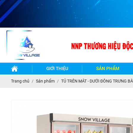
Chào mừn
GIỚI THIỆU
SẢN PHẨM
TỦ
TỦ
Trang chủ
Sản phẩm
TỦ TRÊN MÁT - DƯỚI ĐÔNG TRƯNG B
ĐÔNG-
ĐÔNG
MÁT
MÁT
INOX
INOX
BẢO
- LÀM
QUẢN
LẠNH
QUẠT
GIÓ
BÀN
BÀN
ĐÔNG-
ĐÔNG
TỦ
MÁT
MÁT