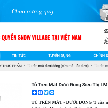
g quý khách hàng đến với NPP Snow Vill
TIN TỨC
TUYỂN DỤNG
CHÍNH 
ÀY THỰC PHẨM
Tủ trên mát dưới đông (cửa mở - lốc dưới)
Tủ trên 
Tủ Trên Mát Dưới Đông Siêu Thị 
Share
Facebook
Twitter
Messenger
TỦ TRÊN MÁT - DƯỚI ĐÔNG '3 cửa m