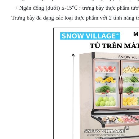
TRƯNG
BÁNH
BÀY
+ Ngăn đông (dưới) ≤-15℃ : trưng bày thực phẩm tươi s
KEM
DẠNG
KÍNH
Trưng bày đa dạng các loại thực phẩm với 2 tính năng t
HỞ
CONG
[MÁY
NÉN
TỦ
NGOÀI]
TRƯNG
BÀY
TỦ
BÁNH
TRƯNG
KEM
BÀY
MỞ
SIÊU THỊ
CỬA
CHUYÊN
TRƯỚC
DỤNG