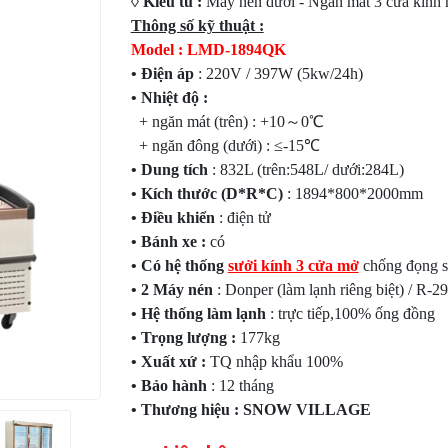
◊ Kiểu tủ :
Máy nén dưới - Ngăn mát 3 cửa kính 
Thông số kỹ thuật :
Model : LMD-1894QK
• Điện áp
: 220V / 397W (5kw/24h)
• Nhiệt độ :
+ ngăn mát (trên) : +10～0℃
+ ngăn đông (dưới) : ≤-15℃
• Dung tích
: 832L (trên:548L/ dưới:284L)
• Kích thước (D*R*C)
: 1894*800*2000mm
• Điều khiển
: điện tử
• Bánh xe :
có
• Có hệ thống
sưởi kính 3 cửa mở
chống đọng 
• 2 Máy nén
: Donper (làm lạnh riêng bi
• Hệ thống làm lạnh
: trực tiếp,100% ống đồng
• Trọng lượng :
177kg
• Xuất xứ :
TQ nhập khẩu 100%
• Bảo hành
: 12 tháng
• Thương hiệu : SNOW VILLAGE