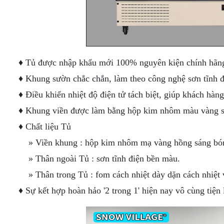
♦ Tủ được nhập khẩu mới 100% nguyên kiện chính hãng 
♦ Khung sườn chắc chắn, làm theo công nghệ sơn tĩnh đ
♦ Điều khiển nhiệt độ điện tử tách biệt, giúp khách hàn
♦ Khung viền được làm bằng hộp kim nhôm màu vàng sá
♦ Chất liệu Tủ
» Viền khung : hộp kim nhôm mạ vàng hồng sáng bóng
» Thân ngoài Tủ : sơn tĩnh điện bền màu.
» Thân trong Tủ : fom cách nhiệt dày dặn cách nhiệt và
♦ Sự kết hợp hoàn hảo '2 trong 1' hiện nay vô cùng tiện l