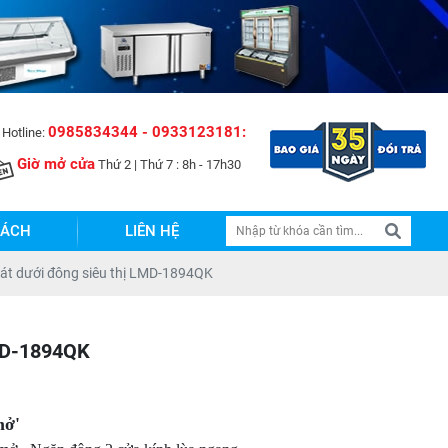
age Việt Nam !
0985834344 - 0933123181:
Hotline:
Giờ mở cửa
Thứ 2 | Thứ 7 : 8h - 17h30
SÁCH
LIÊN HỆ
mát dưới đông siêu thị LMD-1894QK
LMD-1894QK
ở'