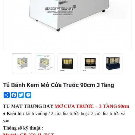
Tủ Bánh Kem Mở Cửa Trước 90cm 3 Tầng
Share
Facebook
Twitter
Messenger
TỦ MÁT TRƯNG BÀY
MỞ CỬA TRƯỚC - 3 TẦNG 90cm
♦ Kiểu tủ :
kính vuông / 2 cửa lùa trước hoặc 2 cửa lùa trước và
sau
Thông số kỹ thuật
: