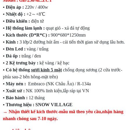
Model : GB-250-4L.ZCT
•
Điện áp :
220v / 400w
• Nhiệt độ :
+2～+8℃
• Điều khiển :
điện tử
• Hệ thống làm lạnh :
quạt gió - xả đá tự động
• Kích thước (D*R*C) :
900*680*1250mm
• Kính :
3 lớp/2 đường hút ẩm - cải tiến thời gian sử dụng lâu hơn.
• Đèn Led :
vàng / trắng
• Đá ốp :
trắng / đen
• 2 Kệ trưng bày :
kệ vàng / kệ bạc
• Có hệ thống
sưởi kính 5 mặt
chống đọng sương (2 cửa trước-
phía sau-2 bên hông-mặt trên)
• Máy nén :
Embraco (NK Châu Âu) / R-134a
• Xuất xứ :
NK 100% linh kiện,lắp ráp tại VN
• Bảo hành :
12 tháng
• Thương hiệu : SNOW VILLAGE
→ Nhận thiết kế kích thước-mẫu mã theo yêu cầu,nhận hàng
nhanh chóng sau 7-10 ngày.