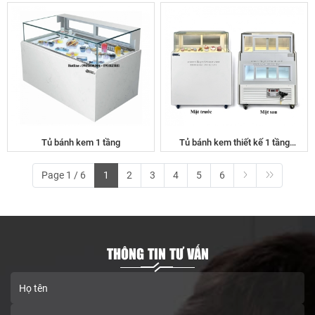
Tủ bánh kem 1 tầng
Tủ bánh kem thiết kế 1 tầng
90cm GB-250-4L.Z1
Page 1 / 6
1
2
3
4
5
6
THÔNG TIN TƯ VẤN