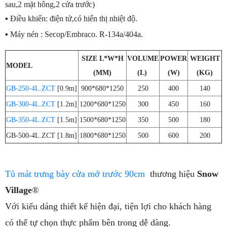
sau,2 mặt hông,2 cửa trước)
▪ Điều khiển: điện tử,có hiển thị nhiệt độ.
▪ Máy nén : Secop/Embraco. R-134a/404a.
SIZE L*W*H
VOLUME
POWER
WEIGHT
MODEL
(MM)
(L)
(W)
(KG)
GB-250-4L.ZCT
[0.9m]
900*680*1250
250
400
140
GB-300-4L.ZCT
[1.2m]
1200*680*1250
300
450
160
GB-350-4L.ZCT
[1.5m]
1500*680*1250
350
500
180
GB-500-4L.ZCT
[1.8m]
1800*680*1250
500
600
200
Tủ mát trưng bày cửa mở trước 90cm
thương hiệu
Snow
Village
®
Với kiểu dáng thiết kế hiện đại, tiện lợi cho khách hàng
có thể tự chọn thực phẩm bên trong dễ dàng.