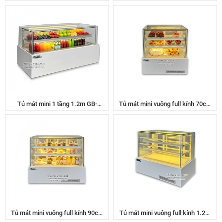
Village
120V.Z1 Snow Village
Tủ mát mini 1 tầng 1.2m GB-
Tủ mát mini vuông full kính 70cm
1200V.Z1 Snow Village
DG-100V
Tủ mát mini vuông full kính 90cm
Tủ mát mini vuông full kính 1.2m
DG-120V
DG-1200V