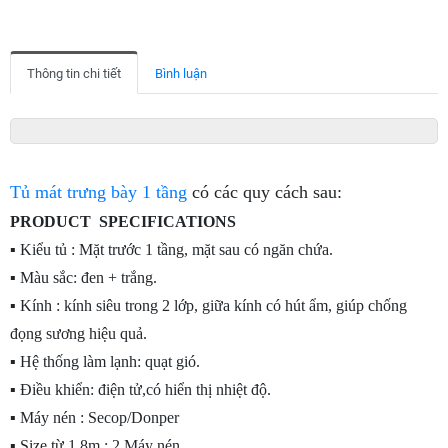
Thông tin chi tiết
Bình luận
Tủ mát trưng bày 1 tầng
có các quy cách sau:
PRODUCT SPECIFICATIONS
▪ Kiểu tủ : Mặt trước 1 tầng, mặt sau có ngăn chứa.
▪ Màu sắc: đen + trắng.
▪ Kính : kính siêu trong 2 lớp, giữa kính có hút ẩm, giúp chống
đọng sương hiệu quả.
▪ Hệ thống làm lạnh: quạt gió.
▪ Điều khiển: điện tử,có hiển thị nhiệt độ.
▪ Máy nén :
Secop/Donper
▪ Size từ 1.8m : 2 Máy nén.