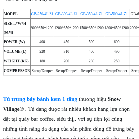
MODEL
GB-250-4L.Z1
GB-300-4L.Z1
GB-350-4L.Z1
GB-500-4L.Z1
GB-6
SIZE L*W*H
900*650*1200
1200*650*1200
1500*650*1200
1800*650*1200
2000*
(MM)
POWER (W)
400
450
500
600
VOLUME (L)
220
310
400
490
WEIGHT (KG)
180
200
230
250
COMPRESSOR
Secop/Donper
Secop/Donper
Secop/Donper
Secop/Donper
Seco
Tủ trưng bày bánh kem 1 tầng
thương hiệu
Snow
Village®
. Tủ đang được rất nhiều khách hàng lựa chọn
đặt tại quầy bar coffee, siêu thị,. với sự tiện lợi cùng
những tính năng đa dạng của sản phẩm dùng để trưng bày
các loại bánh ngọt, bánh kem và thức uống,trái cây,…
Tạo