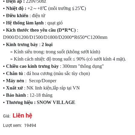
• Điện áp :
220v/50hz
• Nhiệt độ :
+2～+8℃ (môi trường ≦25℃)
• Điều khiển
: điện tử
• Hệ thống làm lạnh
: quạt gió
• Kích thước theo yêu cầu (D*R*C)
:
D900/D1200/D1500/D1800/D2000*R650*C1200mm
• Kính trưng bày
:
2 loại
» Kính siêu trong: trong suốt (không sưởi kính)
» Kính cách nhiệt: độ trong suốt ≤ 90% (có sưởi kính 4 mặt).
• Chiều cao kính trưng bày
: 300mm "thông dụng"
• Chân tủ
: đá hoa cương (màu sắc tùy chọn)
• Máy nén
: Secop/Donper
• Xuất xứ
: NK linh kiện,lắp ráp tại VN
• Bảo hành
: 12-18 tháng
• Thương hiệu : SNOW VILLAGE
Liên hệ
Giá:
Lượt xem:
19494