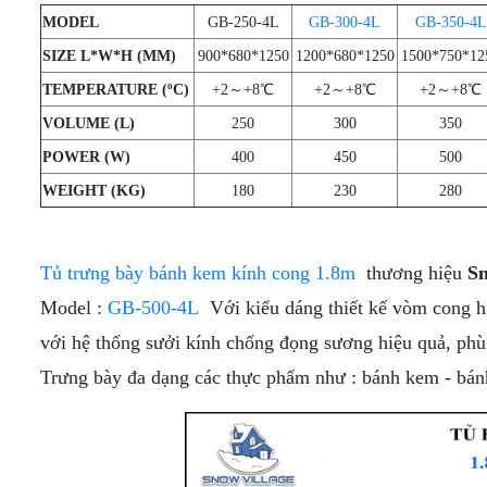
CẤP
TƯƠI
TRƯNG
(KHÔNG
TƯƠI -
TƯƠI
MODEL
GB-250-4L
GB-300-4L
GB-350-4L
TỦ
(DẠNG
BÀY
KÍNH)
KEM Ý
(KÍNH
MÁT
HỞ -
TỦ
DẠNG
VUÔNG)
SIZE L*W*H (MM)
900*680*1250
1200*680*1250
1500*750*12
MINI
KHÔNG
TRÊN
HỞ
TỦ
MÁY
TRƯNG
CỬA)
TEMPERATURE (ºC)
+2～+8℃
+2～+8℃
+2～+8℃
MÁT -
TRÊN
TRƯNG
TỦ
LÀM
BÀY
DƯỚI
BÀY
TRƯNG
ĐÁ
VOLUME (L)
250
300
350
SUSHI
ĐÔNG
TỦ
TỦ
HẢI
BÀY
VIÊN
- BÁNH
(DẠNG
THỊT
TRƯNG
SẢN
KEM 3
CÔNG
POWER (W)
400
450
500
KEM
NẰM)
TƯƠI
BÀY
TẦNG
NGHIỆP
[TRÊN
WEIGHT (KG)
180
230
280
CÓ
TỦ
MÁT -
TỦ
CỬA
TỦ
TỦ
BÁNH
DƯỚI
TRÊN
KÍNH
TRƯNG
SẤY -
KEM
ĐÔNG]
MÁT -
LÙA
BÀY
TIỆT
KÍNH
DƯỚI
Tủ trưng bày bánh kem kính cong 1.8m
thương hiệu
Sn
KEM
TRÙNG
VUÔNG
ĐÔNG
TỦ
TỦ
TƯƠI
CHÉN,
Model :
GB-500-4L
Với kiểu dáng thiết kế vòm cong hiệ
3
(INOX)
TRƯNG
TRƯNG
(KÍNH
ĐĨA,
TẦNG -
BÀY
BÀY
CONG)
LY,..
với hệ thống sưởi kính chống đọng sương hiệu quả, ph
4
THỊT
DẠNG
TẦNG -
TƯƠI
HỞ
Trưng bày đa dạng các thực phẩm như : bánh kem - bánh 
5
[KÍNH
[MÁY
TẦNG
PHẲNG]
NÉN
TRONG]
TỦ
TRƯNG
TỦ
BÀY