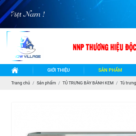
GIỚI THIỆU
SẢN PHẨM
TỦ
TỦ
Trang chủ
Sản phẩm
TỦ TRƯNG BÀY BÁNH KEM
Tủ trưn
ĐÔNG-
ĐÔNG
MÁT
MÁT
INOX
INOX
BẢO
- LÀM
QUẢN
LẠNH
QUẠT
GIÓ
BÀN
BÀN
ĐÔNG-
ĐÔNG
TỦ
MÁT
MÁT