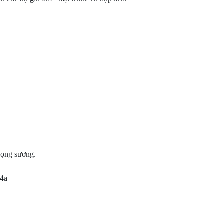
ọng sương.
04a