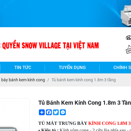
Chào mừng quý khách hàng 
TIN TỨC
TUYỂN DỤNG
CHÍNH 
g bày bánh kem kính cong
Tủ bánh kem kính cong 1.8m 3 tầng
Tủ Bánh Kem Kính Cong 1.8m 3 Tầ
Share
Facebook
Twitter
Messenger
TỦ MÁT TRƯNG BÀY
KÍNH CONG 1.8M 
• Kiểu tủ :
Kính vòm cong - 2 cửa lùa phía sau - c