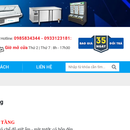
đến với NPP Snow Village Việt Nam !
0985834344 - 0933123181:
Hotline:
Giờ mở cửa
Thứ 2 | Thứ 7 : 8h - 17h30
SÁCH
LIÊN HỆ
ng
3 TẦNG
ó chế độ giữ ẩm - mặt trước có hộp đèn.