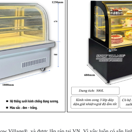
 Village®, và được lắp ráp tại VN. Vì vậy luôn có sẵn linh 