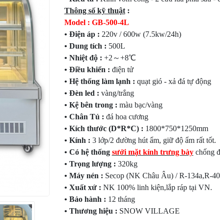
Thông số kỹ thuật
:
Model : GB-500-4L
• Điện áp :
220v / 600w (7.5kw/24h)
• Dung tích :
500L
• Nhiệt độ :
+2～+8℃
• Điều khiển :
điện tử
• Hệ thống làm lạnh :
quạt gió - xả đá tự động
• Đèn led :
vàng/trắng
• Kệ bên trong :
màu bạc/vàng
• Chân Tủ :
đá hoa cương
• Kích thước (D*R*C) :
1800*750*1250mm
• Kính :
3 lớp/2 đường hút ẩm, giữ độ ẩm rất tốt.
• Có hệ thống
sưởi mặt kính trưng bày
chống đ
• Trọng lượng :
320kg
• Máy nén :
Secop (NK Châu Âu) / R-134a,R-4
• Xuất xứ :
NK 100% linh kiện,lắp ráp tại VN.
• Bảo hành :
12 tháng
• Thương hiệu :
SNOW VILLAGE