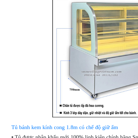
TRƯNG
BÁNH
BÀY
KEM
DẠNG
KÍNH
HỞ
CONG
[MÁY
NÉN
TỦ
NGOÀI]
TRƯNG
BÀY
TỦ
BÁNH
TRƯNG
KEM
BÀY
MỞ
SIÊU THỊ
CỬA
CHUYÊN
TRƯỚC
DỤNG
Tủ bánh kem kính cong 1.8m có chế độ giữ ẩm
▪ Tủ được nhập khẩu mới 100% linh kiện chính hãng Snow