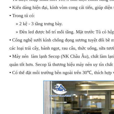
▪ Kiểu dáng hiện đại, kính vòm cong cải tiến, giúp diện 
▪ Trong tủ có:
» 2 kệ - 3 tầng trưng bày.
» Đèn led được bố trí mỗi tầng. Mặt trước Tủ có hộp 
▪ Công nghệ sưởi kính chống đọng sương tuyệt đối bề mặ
các loại trái cây, bánh ngọt, rau câu, thức uống, sữa tươi
▪ Máy nén làm lạnh Secop (NK Châu Âu), chất làm lạnh
quản tốt hơn. Secop là thương hiệu máy nén uy tín chất
▪ Có thể đặt môi trường bên ngoài trên 30℃, thích hợp