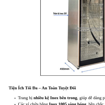
TRƯNG
BÁNH
BÀY
KEM
DẠNG
KÍNH
HỞ
CONG
[MÁY
NÉN
TỦ
NGOÀI]
TRƯNG
BÀY
TỦ
BÁNH
TRƯNG
KEM
BÀY
MỞ
SIÊU THỊ
CỬA
CHUYÊN
TRƯỚC
DỤNG
Tiện Ích Tối Đa – An Toàn Tuyệt Đối
Trang bị 
nhiều kệ Inox bên trong
, giúp dễ dàng p
Các vỉ chứa bằng 
Inox 1005 sáng bóng
, bền chắc