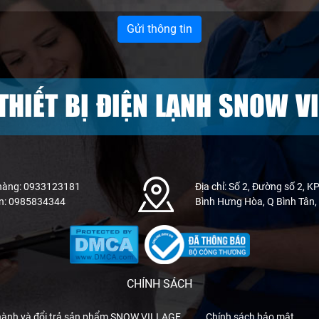
THIẾT BỊ ĐIỆN LẠNH SNOW VI
hàng: 0933123181
Địa chỉ: Số 2, Đường số 2, KP
n: 0985834344
Bình Hưng Hòa, Q Bình Tân
CHÍNH SÁCH
hành và đổi trả sản phẩm SNOW VILLAGE
Chính sách bảo mật