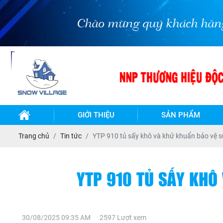
Chào mừng quý khách hàng đến với 
GIỚI THIỆU
SẢN PHẨM
TỦ
TỦ
Trang chủ
Tin tức
YTP 910 tủ sấy khô và khử khuẩn bảo vệ s
ĐÔNG-
ĐÔNG
MÁT
MÁT
INOX
INOX
BẢO
- LÀM
YTP 910 TỦ SẤY KHÔ
QUẢN
LẠNH
QUẠT
GIÓ
BÀN
BÀN
ĐÔNG-
ĐÔNG
TỦ
MÁT
MÁT
30/08/2025 09:35 AM
2597 Lượt xem