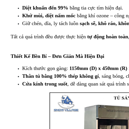
CẤP
TƯƠI
TRƯNG
(KHÔNG
TƯƠI -
TƯƠI
Diệt khuẩn đến 99%
 bằng tia cực tím hiện đại.
TỦ
(DẠNG
BÀY
KÍNH)
KEM Ý
(KÍNH
MÁT
HỞ -
TỦ
DẠNG
VUÔNG)
Khử mùi, diệt nấm mốc
 bằng khí ozone – công 
MINI
KHÔNG
TRÊN
HỞ
TỦ
MÁY
Giữ chén, dĩa, ly tách luôn 
sạch sẽ, khô ráo, kh
TRƯNG
CỬA)
MÁT -
TRÊN
TRƯNG
TỦ
LÀM
BÀY
DƯỚI
BÀY
TRƯNG
ĐÁ
SUSHI
ĐÔNG
TỦ
TỦ
HẢI
BÀY
VIÊN
Tất cả quá trình đều được thực hiện 
tự động hoàn toàn
- BÁNH
(DẠNG
THỊT
TRƯNG
SẢN
KEM 3
CÔNG
KEM
NẰM)
TƯƠI
BÀY
TẦNG
NGHIỆP
[TRÊN
CÓ
TỦ
MÁT -
Thiết Kế Bền Bỉ – Đơn Giản Mà Hiện Đại
TỦ
CỬA
TỦ
TỦ
BÁNH
DƯỚI
TRÊN
KÍNH
TRƯNG
SẤY -
KEM
ĐÔNG]
MÁT -
LÙA
BÀY
TIỆT
Kích thước gọn gàng: 
1150mm (D) x 450mm (R)
KÍNH
DƯỚI
KEM
TRÙNG
Thân tủ bằng 100% thép không gỉ
, sáng bóng, c
VUÔNG
ĐÔNG
TỦ
TỦ
TƯƠI
CHÉN,
3
(INOX)
TRƯNG
TRƯNG
(KÍNH
ĐĨA,
Cửa kính trong suốt
, dễ dàng quan sát quá trình 
TẦNG -
BÀY
BÀY
CONG)
LY,..
4
THỊT
DẠNG
TẦNG -
TƯƠI
HỞ
5
[KÍNH
[MÁY
TẦNG
PHẲNG]
NÉN
TRONG]
TỦ
TRƯNG
TỦ
BÀY