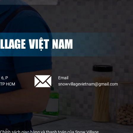
LLAGE VIỆT NAM
 6, P
Email
, TP HCM
snowvillagevietnam@gmail.com
Chính sách giao hàng và thanh toán của Snow Village