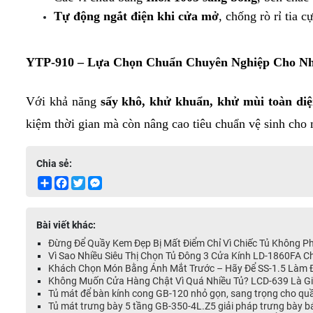
Tự động ngắt điện khi cửa mở
, chống rò rỉ tia 
YTP-910 – Lựa Chọn Chuẩn Chuyên Nghiệp Cho Nh
Với khả năng 
sấy khô, khử khuẩn, khử mùi toàn di
kiệm thời gian mà còn nâng cao tiêu chuẩn vệ sinh cho
Chia sẻ:
Share
Facebook
Twitter
Messenger
Bài viết khác:
Đừng Để Quầy Kem Đẹp Bị Mất Điểm Chỉ Vì Chiếc Tủ Không P
Vì Sao Nhiều Siêu Thị Chọn Tủ Đông 3 Cửa Kính LD-1860FA 
Khách Chọn Món Bằng Ánh Mắt Trước – Hãy Để SS-1.5 Làm Đ
Không Muốn Cửa Hàng Chật Vì Quá Nhiều Tủ? LCD-639 Là Giả
Tủ mát để bàn kính cong GB-120 nhỏ gọn, sang trọng cho qu
Tủ mát trưng bày 5 tầng GB-350-4L.Z5 giải pháp trưng bày 