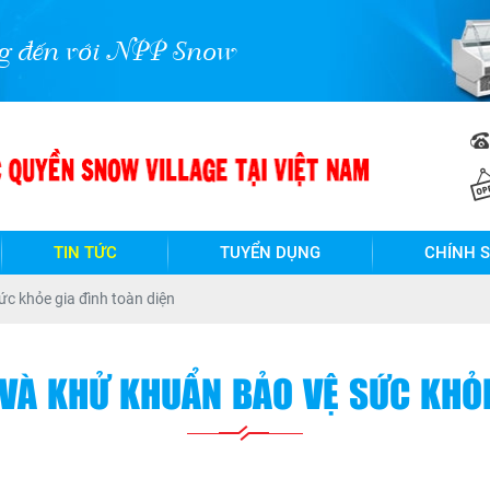
NPP Snow Village Việt Nam !
TIN TỨC
TUYỂN DỤNG
CHÍNH 
ức khỏe gia đình toàn diện
 VÀ KHỬ KHUẨN BẢO VỆ SỨC KHỎE