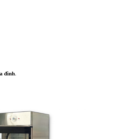
a đình
.