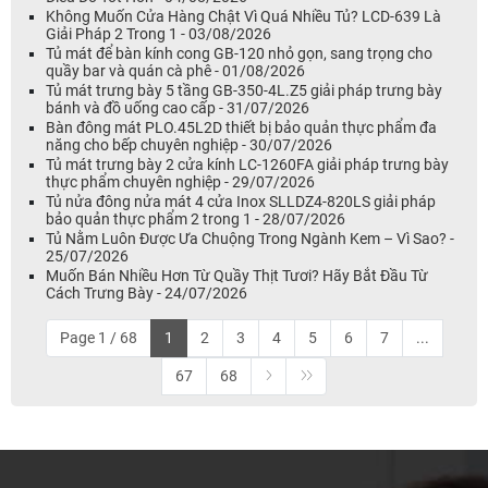
Không Muốn Cửa Hàng Chật Vì Quá Nhiều Tủ? LCD-639 Là
Giải Pháp 2 Trong 1 - 03/08/2026
Tủ mát để bàn kính cong GB-120 nhỏ gọn, sang trọng cho
quầy bar và quán cà phê - 01/08/2026
Tủ mát trưng bày 5 tầng GB-350-4L.Z5 giải pháp trưng bày
bánh và đồ uống cao cấp - 31/07/2026
Bàn đông mát PLO.45L2D thiết bị bảo quản thực phẩm đa
năng cho bếp chuyên nghiệp - 30/07/2026
Tủ mát trưng bày 2 cửa kính LC-1260FA giải pháp trưng bày
thực phẩm chuyên nghiệp - 29/07/2026
Tủ nửa đông nửa mát 4 cửa Inox SLLDZ4-820LS giải pháp
bảo quản thực phẩm 2 trong 1 - 28/07/2026
Tủ Nằm Luôn Được Ưa Chuộng Trong Ngành Kem – Vì Sao? -
25/07/2026
Muốn Bán Nhiều Hơn Từ Quầy Thịt Tươi? Hãy Bắt Đầu Từ
Cách Trưng Bày - 24/07/2026
Page 1 / 68
1
2
3
4
5
6
7
...
67
68