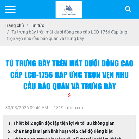
Trang chủ
Tin tức
Tủ trưng bày trên mát dưới đông cao cấp LCD-1756 đáp ứng
trọn vẹn nhu cầu bảo quản và trưng bày
TỦ TRƯNG BÀY TRÊN MÁT DƯỚI ĐÔNG CAO
CẤP LCD-1756 ĐÁP ỨNG TRỌN VẸN NHU
CẦU BẢO QUẢN VÀ TRƯNG BÀY
30/03/2026 09:46 AM
1319 Lượt xem
Thiết kế 2 ngăn độc lập tiện lợi và tối ưu không gian
Khả năng làm lạnh linh hoạt với 2 chế độ riêng biệt