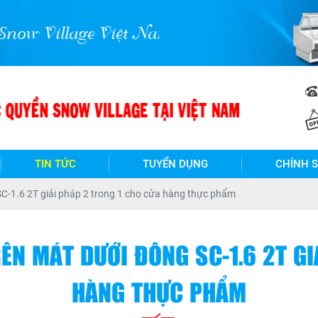
age Việt Nam !
TIN TỨC
TUYỂN DỤNG
CHÍNH 
 SC-1.6 2T giải pháp 2 trong 1 cho cửa hàng thực phẩm
RÊN MÁT DƯỚI ĐÔNG SC-1.6 2T GI
HÀNG THỰC PHẨM