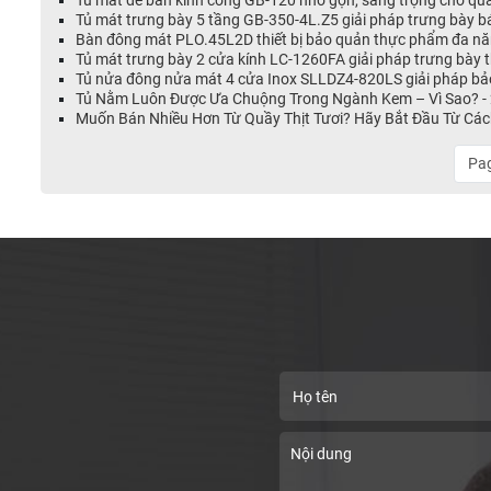
Tủ mát để bàn kính cong GB-120 nhỏ gọn, sang trọng cho qu
Tủ mát trưng bày 5 tầng GB-350-4L.Z5 giải pháp trưng bày 
Bàn đông mát PLO.45L2D thiết bị bảo quản thực phẩm đa nă
Tủ mát trưng bày 2 cửa kính LC-1260FA giải pháp trưng bày
Tủ nửa đông nửa mát 4 cửa Inox SLLDZ4-820LS giải pháp bả
Tủ Nằm Luôn Được Ưa Chuộng Trong Ngành Kem – Vì Sao? -
Muốn Bán Nhiều Hơn Từ Quầy Thịt Tươi? Hãy Bắt Đầu Từ Các
Pag