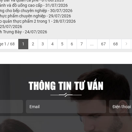
ầy bar và quán cà phê - 01/08/2026
bánh và đồ uống cao cấp - 31/07/2026
ng cho bếp chuyên nghiệp - 30/07/2026
 thực phẩm chuyên nghiệp - 29/07/2026
o quản thực phẩm 2 trong 1 - 28/07/2026
 25/07/2026
h Trưng Bày - 24/07/2026
e 1 / 68
1
2
3
4
5
6
7
...
67
68
THÔNG TIN TƯ VẤN