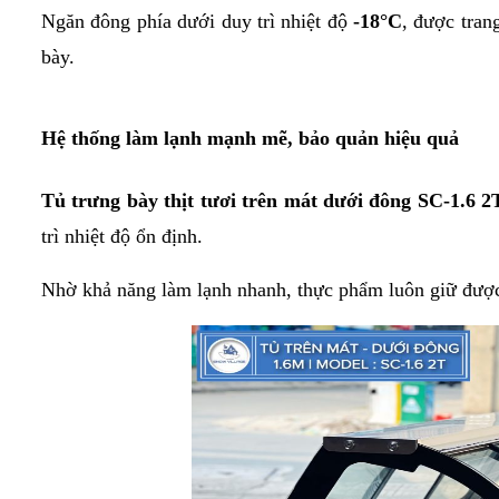
CẤP
TƯƠI
TRƯNG
(KHÔNG
TƯƠI -
TƯƠI
Ngăn đông phía dưới duy trì nhiệt độ 
-18°C
, được tran
TỦ
(DẠNG
BÀY
KÍNH)
KEM Ý
(KÍNH
MÁT
HỞ -
TỦ
DẠNG
VUÔNG)
bày.
MINI
KHÔNG
TRÊN
HỞ
TỦ
MÁY
TRƯNG
CỬA)
MÁT -
TRÊN
TRƯNG
TỦ
LÀM
BÀY
DƯỚI
BÀY
TRƯNG
ĐÁ
SUSHI
ĐÔNG
TỦ
Hệ thống làm lạnh mạnh mẽ, bảo quản hiệu quả
TỦ
HẢI
BÀY
VIÊN
- BÁNH
(DẠNG
THỊT
TRƯNG
SẢN
KEM 3
CÔNG
KEM
NẰM)
TƯƠI
BÀY
TẦNG
NGHIỆP
[TRÊN
CÓ
Tủ trưng bày thịt tươi trên mát dưới đông SC-1.6 2
TỦ
MÁT -
TỦ
CỬA
TỦ
TỦ
BÁNH
DƯỚI
trì nhiệt độ ổn định.
TRÊN
KÍNH
TRƯNG
SẤY -
KEM
ĐÔNG]
MÁT -
LÙA
BÀY
TIỆT
KÍNH
DƯỚI
KEM
TRÙNG
Nhờ khả năng làm lạnh nhanh, thực phẩm luôn giữ được đ
VUÔNG
ĐÔNG
TỦ
TỦ
TƯƠI
CHÉN,
3
(INOX)
TRƯNG
TRƯNG
(KÍNH
ĐĨA,
TẦNG -
BÀY
BÀY
CONG)
LY,..
4
THỊT
DẠNG
TẦNG -
TƯƠI
HỞ
5
[KÍNH
[MÁY
TẦNG
PHẲNG]
NÉN
TRONG]
TỦ
TRƯNG
TỦ
BÀY