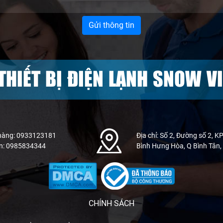
THIẾT BỊ ĐIỆN LẠNH SNOW VI
hàng: 0933123181
Địa chỉ: Số 2, Đường số 2, KP
n: 0985834344
Bình Hưng Hòa, Q Bình Tân
CHÍNH SÁCH