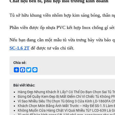
Chất liệu bền bỉ, phù hợp môi trường kinh doanh
Tủ sở hữu khung viền nhôm hợp kim sáng bóng, thân ngo
Phần viền được ốp nhựa PVC kết hợp Inox chống gỉ sét 
Nếu bạn đang cần một mẫu tủ vừa trưng bày vừa bảo qu
SC-1.6 2T
 để được tư vấn chi tiết.
Chia sẻ:
Share
Facebook
Twitter
Messenger
Bài viết khác:
Hàng Đẹp Nhưng Khách Ít Lấy? Có Thể Do Bạn Chọn Sai Tủ T
Đừng Để Quầy Kem Đẹp Bị Mất Điểm Chỉ Vì Chiếc Tủ Không P
Vì Sao Nhiều Siêu Thị Chọn Tủ Đông 3 Cửa Kính LD-1860FA 
Khách Chọn Món Bằng Ánh Mắt Trước – Hãy Để SS-1.5 Làm Đ
Không Muốn Cửa Hàng Chật Vì Quá Nhiều Tủ? LCD-639 Là Giả