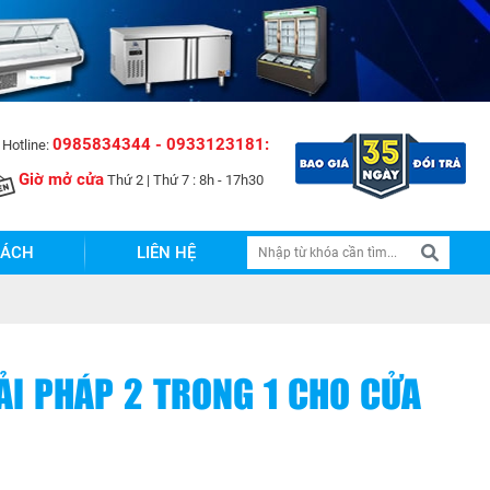
0985834344 - 0933123181:
Hotline:
Giờ mở cửa
Thứ 2 | Thứ 7 : 8h - 17h30
SÁCH
LIÊN HỆ
ẢI PHÁP 2 TRONG 1 CHO CỬA