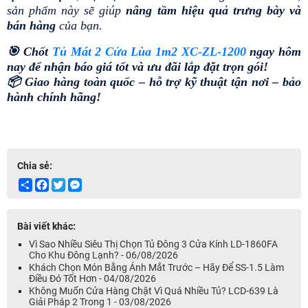
sản phẩm này sẽ giúp
 nâng tầm hiệu quả trưng bày và 
bán hàng
 của bạn.
🎯 Chốt 
Tủ Mát 2 Cửa Lùa 1m2 XC-ZL-1200
 ngay hôm 
nay để nhận báo giá tốt và ưu đãi lắp đặt trọn gói!
📦 Giao hàng toàn quốc – hỗ trợ kỹ thuật tận nơi – bảo 
hành chính hãng!
Chia sẻ:
Share
Facebook
Twitter
Messenger
Bài viết khác:
Vì Sao Nhiều Siêu Thị Chọn Tủ Đông 3 Cửa Kính LD-1860FA
Cho Khu Đông Lạnh? - 06/08/2026
Khách Chọn Món Bằng Ánh Mắt Trước – Hãy Để SS-1.5 Làm
Điều Đó Tốt Hơn - 04/08/2026
Không Muốn Cửa Hàng Chật Vì Quá Nhiều Tủ? LCD-639 Là
Giải Pháp 2 Trong 1 - 03/08/2026