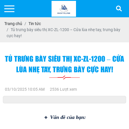
Trang chủ
Tin tức
Tủ trưng bày siêu thị XC-ZL-1200 – Cửa lùa nhẹ tay, trưng bày
cực hay!
TỦ TRƯNG BÀY SIÊU THỊ XC-ZL-1200 – CỬA
LÙA NHẸ TAY, TRƯNG BÀY CỰC HAY!
03/10/2025 10:05 AM
2536 Lượt xem
🔸 
Vấn đề của bạn: