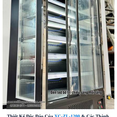
Thiết Kế Độc Đáo Của 
XC-ZL-1200
 & Các Thành 