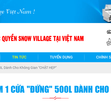
m !
TIN TỨC
TUYỂN DỤNG
CHÍNH 
0L Dành Cho Không Gian "CHẬT HẸP"
 1 CỬA "ĐỨNG" 500L DÀNH CHO