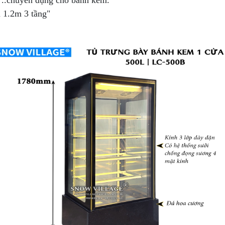
ả, ..chuyên dụng cho bánh kem.
m 1.2m 3 tầng"