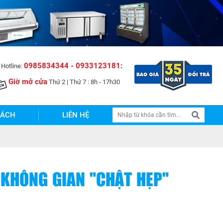
0985834344 - 0933123181:
Hotline:
Giờ mở cửa
Thứ 2 | Thứ 7 : 8h - 17h30
SÁCH
LIÊN HỆ
 KHÔNG GIAN "CHẬT HẸP"