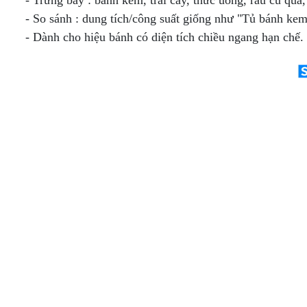
- Trưng bày : bánh kem, trái cây, thức uống, rau củ qu
- So sánh : dung tích/công suất giống như "Tủ bánh ke
- Dành cho hiệu bánh có diện tích chiều ngang hạn chế.