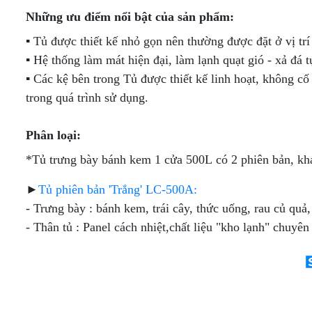
CẤP
TƯƠI
TRƯNG
(KHÔNG
TƯƠI -
TƯƠI
Những ưu điểm nổi bật của sản phẩm:
TỦ
(DẠNG
BÀY
KÍNH)
KEM Ý
(KÍNH
MÁT
HỞ -
TỦ
DẠNG
VUÔNG)
▪ Tủ được thiết kế nhỏ gọn nên thường được đặt ở vị trí
MINI
KHÔNG
TRÊN
HỞ
TỦ
MÁY
TRƯNG
CỬA)
MÁT -
TRÊN
▪ Hệ thống làm mát hiện đại, làm lạnh quạt gió - xả đá
TRƯNG
TỦ
LÀM
BÀY
DƯỚI
BÀY
TRƯNG
ĐÁ
▪ Các kệ bên trong Tủ được thiết kế linh hoạt, không cố
SUSHI
ĐÔNG
TỦ
TỦ
HẢI
BÀY
VIÊN
- BÁNH
(DẠNG
THỊT
trong quá trình sử dụng.
TRƯNG
SẢN
KEM 3
CÔNG
KEM
NẰM)
TƯƠI
BÀY
TẦNG
NGHIỆP
[TRÊN
CÓ
TỦ
MÁT -
Phân loại:
TỦ
CỬA
TỦ
TỦ
BÁNH
DƯỚI
TRÊN
KÍNH
TRƯNG
SẤY -
*
Tủ trưng bày bánh kem 1 cửa 500L có 2 phiên bản, khá
KEM
ĐÔNG]
MÁT -
LÙA
BÀY
TIỆT
KÍNH
DƯỚI
KEM
TRÙNG
VUÔNG
ĐÔNG
TỦ
TỦ
TƯƠI
CHÉN,
►
Tủ phiên bản 'Trắng' LC-500A:
3
(INOX)
TRƯNG
TRƯNG
(KÍNH
ĐĨA,
- Trưng bày : bánh kem, trái cây, thức uống, rau củ qu
TẦNG -
BÀY
BÀY
CONG)
LY,..
4
THỊT
DẠNG
- Thân tủ : Panel cách nhiệt,chất liệu "kho lạnh" chuyê
TẦNG -
TƯƠI
HỞ
5
[KÍNH
[MÁY
TẦNG
PHẲNG]
NÉN
TRONG]
TỦ
TRƯNG
TỦ
BÀY