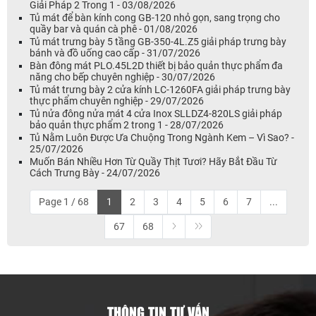
Giải Pháp 2 Trong 1 - 03/08/2026
Tủ mát để bàn kính cong GB-120 nhỏ gọn, sang trọng cho
quầy bar và quán cà phê - 01/08/2026
Tủ mát trưng bày 5 tầng GB-350-4L.Z5 giải pháp trưng bày
bánh và đồ uống cao cấp - 31/07/2026
Bàn đông mát PLO.45L2D thiết bị bảo quản thực phẩm đa
năng cho bếp chuyên nghiệp - 30/07/2026
Tủ mát trưng bày 2 cửa kính LC-1260FA giải pháp trưng bày
thực phẩm chuyên nghiệp - 29/07/2026
Tủ nửa đông nửa mát 4 cửa Inox SLLDZ4-820LS giải pháp
bảo quản thực phẩm 2 trong 1 - 28/07/2026
Tủ Nằm Luôn Được Ưa Chuộng Trong Ngành Kem – Vì Sao? -
25/07/2026
Muốn Bán Nhiều Hơn Từ Quầy Thịt Tươi? Hãy Bắt Đầu Từ
Cách Trưng Bày - 24/07/2026
Page 1 / 68
1
2
3
4
5
6
7
...
67
68
THÔNG TIN TƯ VẤN