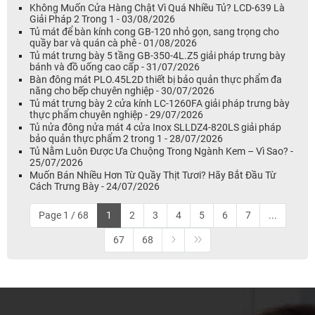
Không Muốn Cửa Hàng Chật Vì Quá Nhiều Tủ? LCD-639 Là
Giải Pháp 2 Trong 1 - 03/08/2026
Tủ mát để bàn kính cong GB-120 nhỏ gọn, sang trọng cho
quầy bar và quán cà phê - 01/08/2026
Tủ mát trưng bày 5 tầng GB-350-4L.Z5 giải pháp trưng bày
bánh và đồ uống cao cấp - 31/07/2026
Bàn đông mát PLO.45L2D thiết bị bảo quản thực phẩm đa
năng cho bếp chuyên nghiệp - 30/07/2026
Tủ mát trưng bày 2 cửa kính LC-1260FA giải pháp trưng bày
thực phẩm chuyên nghiệp - 29/07/2026
Tủ nửa đông nửa mát 4 cửa Inox SLLDZ4-820LS giải pháp
bảo quản thực phẩm 2 trong 1 - 28/07/2026
Tủ Nằm Luôn Được Ưa Chuộng Trong Ngành Kem – Vì Sao? -
25/07/2026
Muốn Bán Nhiều Hơn Từ Quầy Thịt Tươi? Hãy Bắt Đầu Từ
Cách Trưng Bày - 24/07/2026
Page 1 / 68
1
2
3
4
5
6
7
...
67
68