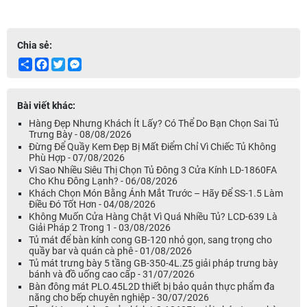
Chia sẻ:
Share
Facebook
Twitter
Messenger
Bài viết khác:
Hàng Đẹp Nhưng Khách Ít Lấy? Có Thể Do Bạn Chọn Sai Tủ
Trưng Bày - 08/08/2026
Đừng Để Quầy Kem Đẹp Bị Mất Điểm Chỉ Vì Chiếc Tủ Không
Phù Hợp - 07/08/2026
Vì Sao Nhiều Siêu Thị Chọn Tủ Đông 3 Cửa Kính LD-1860FA
Cho Khu Đông Lạnh? - 06/08/2026
Khách Chọn Món Bằng Ánh Mắt Trước – Hãy Để SS-1.5 Làm
Điều Đó Tốt Hơn - 04/08/2026
Không Muốn Cửa Hàng Chật Vì Quá Nhiều Tủ? LCD-639 Là
Giải Pháp 2 Trong 1 - 03/08/2026
Tủ mát để bàn kính cong GB-120 nhỏ gọn, sang trọng cho
quầy bar và quán cà phê - 01/08/2026
Tủ mát trưng bày 5 tầng GB-350-4L.Z5 giải pháp trưng bày
bánh và đồ uống cao cấp - 31/07/2026
Bàn đông mát PLO.45L2D thiết bị bảo quản thực phẩm đa
năng cho bếp chuyên nghiệp - 30/07/2026