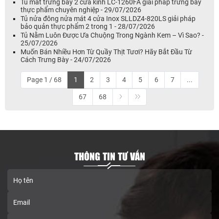
Tủ mát trưng bày 2 cửa kính LC-1260FA giải pháp trưng bày
thực phẩm chuyên nghiệp - 29/07/2026
Tủ nửa đông nửa mát 4 cửa Inox SLLDZ4-820LS giải pháp
bảo quản thực phẩm 2 trong 1 - 28/07/2026
Tủ Nằm Luôn Được Ưa Chuộng Trong Ngành Kem – Vì Sao? -
25/07/2026
Muốn Bán Nhiều Hơn Từ Quầy Thịt Tươi? Hãy Bắt Đầu Từ
Cách Trưng Bày - 24/07/2026
Page 1 / 68
1
2
3
4
5
6
7
...
67
68
THÔNG TIN TƯ VẤN