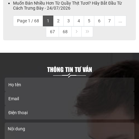
Muốn Bán Nhiều Hơn Từ Quầy Thịt Tươi? Hãy Bắt Đầu Từ
Cách Trưng Bày - 24/07/2026
Page 1 / 68
1
2
3
4
5
6
7
...
67
68
THÔNG TIN TƯ VẤN