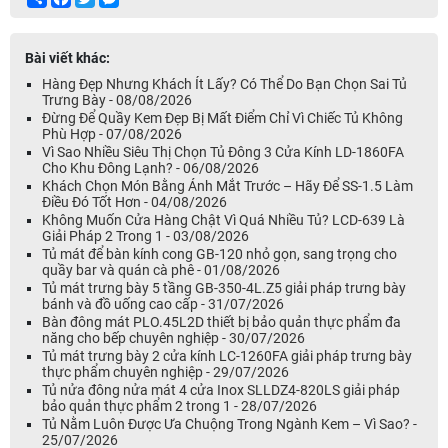
Bài viết khác:
Hàng Đẹp Nhưng Khách Ít Lấy? Có Thể Do Bạn Chọn Sai Tủ
Trưng Bày - 08/08/2026
Đừng Để Quầy Kem Đẹp Bị Mất Điểm Chỉ Vì Chiếc Tủ Không
Phù Hợp - 07/08/2026
Vì Sao Nhiều Siêu Thị Chọn Tủ Đông 3 Cửa Kính LD-1860FA
Cho Khu Đông Lạnh? - 06/08/2026
Khách Chọn Món Bằng Ánh Mắt Trước – Hãy Để SS-1.5 Làm
Điều Đó Tốt Hơn - 04/08/2026
Không Muốn Cửa Hàng Chật Vì Quá Nhiều Tủ? LCD-639 Là
Giải Pháp 2 Trong 1 - 03/08/2026
Tủ mát để bàn kính cong GB-120 nhỏ gọn, sang trọng cho
quầy bar và quán cà phê - 01/08/2026
Tủ mát trưng bày 5 tầng GB-350-4L.Z5 giải pháp trưng bày
bánh và đồ uống cao cấp - 31/07/2026
Bàn đông mát PLO.45L2D thiết bị bảo quản thực phẩm đa
năng cho bếp chuyên nghiệp - 30/07/2026
Tủ mát trưng bày 2 cửa kính LC-1260FA giải pháp trưng bày
thực phẩm chuyên nghiệp - 29/07/2026
Tủ nửa đông nửa mát 4 cửa Inox SLLDZ4-820LS giải pháp
bảo quản thực phẩm 2 trong 1 - 28/07/2026
Tủ Nằm Luôn Được Ưa Chuộng Trong Ngành Kem – Vì Sao? -
25/07/2026