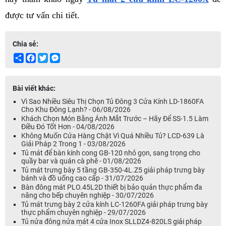
được tư vấn chi tiết.
Chia sẻ:
Share
Facebook
Twitter
Messenger
Bài viết khác:
Vì Sao Nhiều Siêu Thị Chọn Tủ Đông 3 Cửa Kính LD-1860FA
Cho Khu Đông Lạnh? - 06/08/2026
Khách Chọn Món Bằng Ánh Mắt Trước – Hãy Để SS-1.5 Làm
Điều Đó Tốt Hơn - 04/08/2026
Không Muốn Cửa Hàng Chật Vì Quá Nhiều Tủ? LCD-639 Là
Giải Pháp 2 Trong 1 - 03/08/2026
Tủ mát để bàn kính cong GB-120 nhỏ gọn, sang trọng cho
quầy bar và quán cà phê - 01/08/2026
Tủ mát trưng bày 5 tầng GB-350-4L.Z5 giải pháp trưng bày
bánh và đồ uống cao cấp - 31/07/2026
Bàn đông mát PLO.45L2D thiết bị bảo quản thực phẩm đa
năng cho bếp chuyên nghiệp - 30/07/2026
Tủ mát trưng bày 2 cửa kính LC-1260FA giải pháp trưng bày
thực phẩm chuyên nghiệp - 29/07/2026
Tủ nửa đông nửa mát 4 cửa Inox SLLDZ4-820LS giải pháp