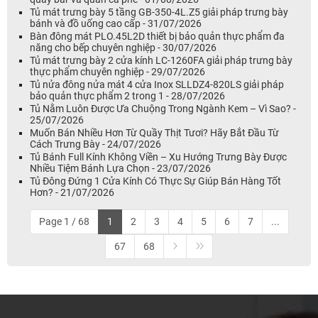
Tủ mát trưng bày 5 tầng GB-350-4L.Z5 giải pháp trưng bày
bánh và đồ uống cao cấp - 31/07/2026
Bàn đông mát PLO.45L2D thiết bị bảo quản thực phẩm đa
năng cho bếp chuyên nghiệp - 30/07/2026
Tủ mát trưng bày 2 cửa kính LC-1260FA giải pháp trưng bày
thực phẩm chuyên nghiệp - 29/07/2026
Tủ nửa đông nửa mát 4 cửa Inox SLLDZ4-820LS giải pháp
bảo quản thực phẩm 2 trong 1 - 28/07/2026
Tủ Nằm Luôn Được Ưa Chuộng Trong Ngành Kem – Vì Sao? -
25/07/2026
Muốn Bán Nhiều Hơn Từ Quầy Thịt Tươi? Hãy Bắt Đầu Từ
Cách Trưng Bày - 24/07/2026
Tủ Bánh Full Kính Không Viền – Xu Hướng Trưng Bày Được
Nhiều Tiệm Bánh Lựa Chọn - 23/07/2026
Tủ Đông Đứng 1 Cửa Kính Có Thực Sự Giúp Bán Hàng Tốt
Hơn? - 21/07/2026
Page 1 / 68
1
2
3
4
5
6
7
...
67
68