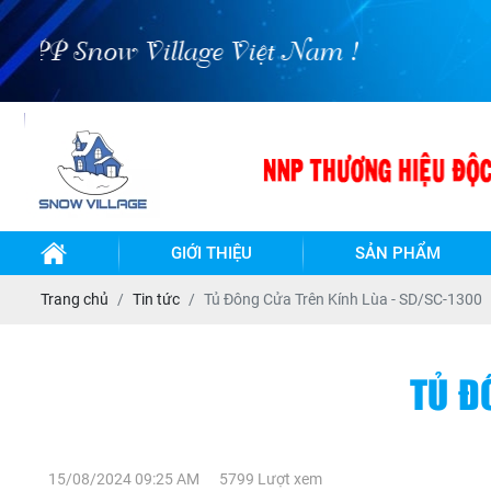
now Village Việt Nam !
GIỚI THIỆU
SẢN PHẨM
TỦ
TỦ
Trang chủ
Tin tức
Tủ Đông Cửa Trên Kính Lùa - SD/SC-1300
ĐÔNG-
ĐÔNG
MÁT
MÁT
INOX
INOX
BẢO
- LÀM
TỦ Đ
QUẢN
LẠNH
QUẠT
GIÓ
BÀN
BÀN
ĐÔNG-
ĐÔNG
TỦ
MÁT
MÁT
15/08/2024 09:25 AM
5799 Lượt xem