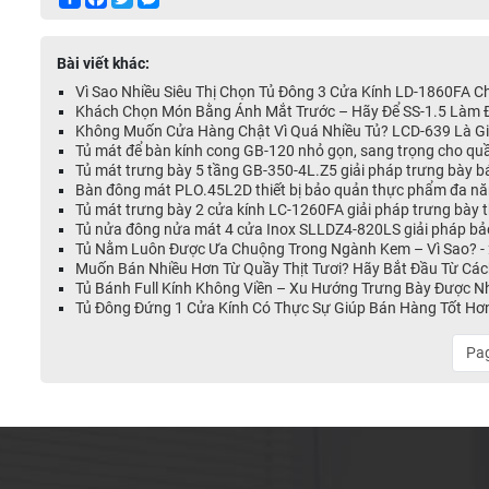
TRƯNG
BÁNH
BÀY
KEM
DẠNG
KÍNH
Bài viết khác:
HỞ
CONG
[MÁY
Vì Sao Nhiều Siêu Thị Chọn Tủ Đông 3 Cửa Kính LD-1860FA 
NÉN
Khách Chọn Món Bằng Ánh Mắt Trước – Hãy Để SS-1.5 Làm Đ
TỦ
NGOÀI]
Không Muốn Cửa Hàng Chật Vì Quá Nhiều Tủ? LCD-639 Là Giả
TRƯNG
Tủ mát để bàn kính cong GB-120 nhỏ gọn, sang trọng cho qu
BÀY
TỦ
Tủ mát trưng bày 5 tầng GB-350-4L.Z5 giải pháp trưng bày 
BÁNH
TRƯNG
Bàn đông mát PLO.45L2D thiết bị bảo quản thực phẩm đa nă
KEM
BÀY
Tủ mát trưng bày 2 cửa kính LC-1260FA giải pháp trưng bày
MỞ
SIÊU THỊ
Tủ nửa đông nửa mát 4 cửa Inox SLLDZ4-820LS giải pháp bả
CỬA
CHUYÊN
Tủ Nằm Luôn Được Ưa Chuộng Trong Ngành Kem – Vì Sao? -
TRƯỚC
DỤNG
Muốn Bán Nhiều Hơn Từ Quầy Thịt Tươi? Hãy Bắt Đầu Từ Các
Tủ Bánh Full Kính Không Viền – Xu Hướng Trưng Bày Được N
Tủ Đông Đứng 1 Cửa Kính Có Thực Sự Giúp Bán Hàng Tốt Hơ
Pag