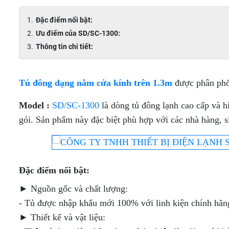
ĐÔNG
INOX
INOX
MÁT
BẢO
LÀM
Đặc điểm nổi bật:
INOX
QUẢN
LẠNH
- LÀM
QUẠT
Ưu điểm của SD/SC-1300:
LẠNH
GIÓ
TỦ
TỦ
Thông tin chi tiết:
TRỰC
MÁT
MÁT
TIẾP
BÀN
TRƯNG
TRƯNG
ĐÔNG
BÀY
BÀY 1
TỦ
MÁT
CỬA
Tủ đông dạng nằm cửa kính trên 1.3m
được phân phố
ĐÔNG
INOX
KÍNH
TỦ
TỦ
MÁT
LÀM
TRƯNG
MÁT
Model :
SD/SC-1300
là dòng tủ đông lạnh cao cấp và h
INOX
LẠNH
TỦ
BÀY
TRƯNG
CAO
TRỰC
MÁT
BÁNH
BÀY
gói. Sản phẩm này đặc biệt phù hợp với các nhà hàng, s
CẤP
TIẾP
TRƯNG
KEM
THIẾT
(LÀM
BÀY 2
KẾ 1
LẠNH
BÀN
CỬA- 3
TẦNG
TỦ
TỦ
QUẠT
MÁT
CỬA
TRÊN
TRÊN
GIÓ)
CỬA
(LÀM
TỦ
MÁT -
MÁT -
Đặc điểm nổi bật:
KÍNH
LẠNH
BÁNH
DƯỚI
DƯỚI
TỦ
LÀM
TRỰC
KEM
ĐÔNG
ĐÔNG
► Nguồn gốc và chất lượng:
ĐÔNG
LẠNH
TIẾP)
THIẾT
TRƯNG
(CỬA
INOX
QUẠT
KẾ
BÀY
LÙA)
- Tủ được nhập khẩu mới 100% với linh kiện chính hãn
DẠNG
GIÓ
TỦ
KÍNH
THỰC
► Thiết kế và vật liệu:
KHAY
MÁT
TRONG
PHẨM
TỦ
BÀN
TRƯNG
SUỐT