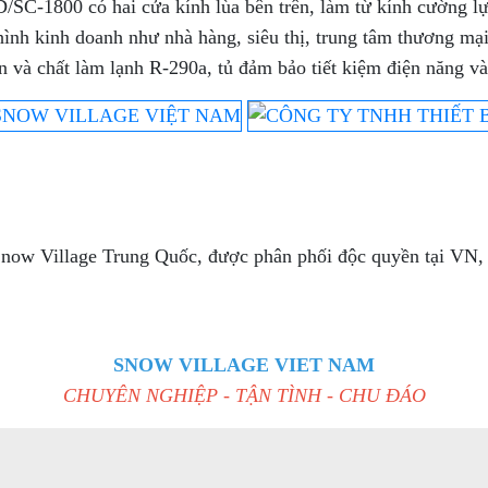
/SC-1800 có hai cửa kính lùa bên trên, làm từ kính cường lự
nh kinh doanh như nhà hàng, siêu thị, trung tâm thương mại,
n và chất làm lạnh R-290a, tủ đảm bảo tiết kiệm điện năng v
now Village Trung Quốc, được phân phối độc quyền tại VN, kh
SNOW VILLAGE VIET NAM
CHUYÊN NGHIỆP - TẬN TÌNH - CHU ĐÁO