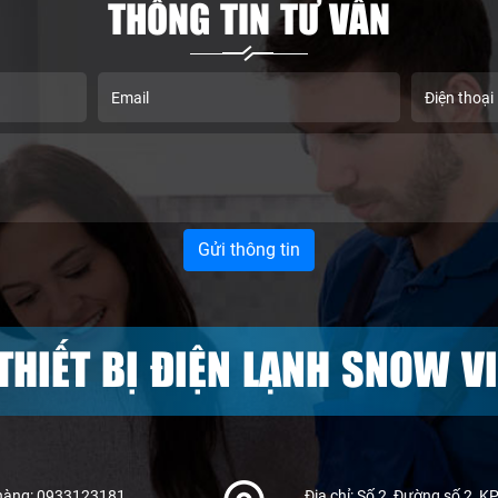
THÔNG TIN TƯ VẤN
THIẾT BỊ ĐIỆN LẠNH SNOW VI
hàng: 0933123181
Địa chỉ: Số 2, Đường số 2, KP