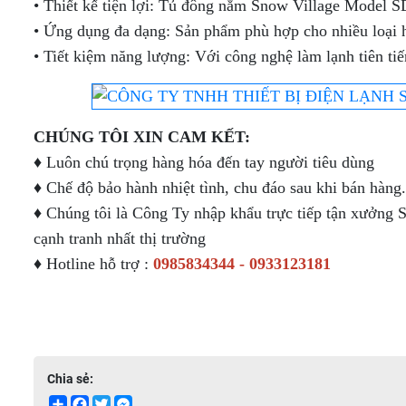
• Thiết kế tiện lợi: Tủ đông nằm Snow Village Model SD
CẤP
TƯƠI
TRƯNG
(KHÔNG
TƯƠI -
TƯƠI
TỦ
(DẠNG
BÀY
KÍNH)
KEM Ý
(KÍNH
•
Ứng dụng đa dạng: Sản phẩm phù hợp cho nhiều loại hì
MÁT
HỞ -
TỦ
DẠNG
VUÔNG)
•
Tiết kiệm năng lượng: Với công nghệ làm lạnh tiên tiế
MINI
KHÔNG
TRÊN
HỞ
TỦ
MÁY
TRƯNG
CỬA)
MÁT -
TRÊN
TRƯNG
TỦ
LÀM
BÀY
DƯỚI
BÀY
TRƯNG
ĐÁ
SUSHI
ĐÔNG
TỦ
TỦ
HẢI
BÀY
VIÊN
- BÁNH
(DẠNG
THỊT
TRƯNG
SẢN
KEM 3
CÔNG
CHÚNG TÔI XIN CAM KẾT:
KEM
NẰM)
TƯƠI
BÀY
TẦNG
NGHIỆP
[TRÊN
CÓ
♦ Luôn chú trọng hàng hóa đến tay người tiêu dùng
TỦ
MÁT -
TỦ
CỬA
TỦ
TỦ
♦ Chế độ bảo hành nhiệt tình, chu đáo sau khi bán hàng.
BÁNH
DƯỚI
TRÊN
KÍNH
TRƯNG
SẤY -
KEM
ĐÔNG]
MÁT -
LÙA
♦ Chúng tôi là Công Ty nhập khẩu trực tiếp tận xưởng S
BÀY
TIỆT
KÍNH
DƯỚI
KEM
TRÙNG
cạnh tranh nhất thị trường
VUÔNG
ĐÔNG
TỦ
TỦ
TƯƠI
CHÉN,
3
(INOX)
TRƯNG
TRƯNG
(KÍNH
ĐĨA,
♦ Hotline hỗ trợ :
0985834344 - 0933123181
TẦNG -
BÀY
BÀY
CONG)
LY,..
4
THỊT
DẠNG
TẦNG -
TƯƠI
HỞ
5
[KÍNH
[MÁY
TẦNG
PHẲNG]
NÉN
TRONG]
TỦ
Chia sẻ:
TRƯNG
TỦ
Share
Facebook
Twitter
Messenger
BÀY