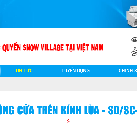
TIN TỨC
TUYỂN DỤNG
CHÍNH 
ÔNG CỬA TRÊN KÍNH LÙA - SD/SC