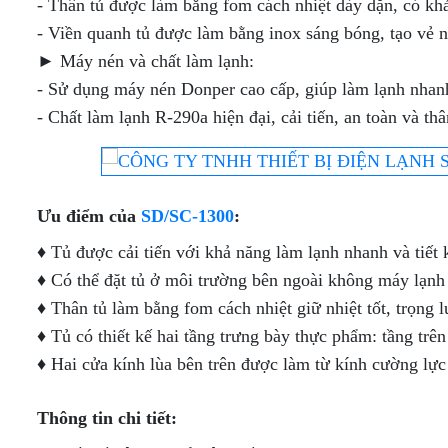
TRÊN
- Thân tủ được làm bằng fom cách nhiệt dày dặn, có khả
TỦ
MÁT
BÀY 2
KHÔNG
MÁT -
TỦ
TỦ
- Viền quanh tủ được làm bằng inox sáng bóng, tạo vẻ n
MÁT
CỬA
CỬA- 3
VIỀN
DƯỚI
TRƯNG
TRƯNG
INOX
KÍNH
CỬA
ĐÔNG
BÀY
BÀY
► Máy nén và chất làm lạnh:
CỬA
LÀM
(LÀM
TỦ
(CỬA
THỊT
THỊT
- Sử dụng máy nén Donper cao cấp, giúp làm lạnh nhanh 
KÍNH
LẠNH
LẠNH
BÁNH
MỞ -
CÁ
TƯƠI
TRỰC
QUẠT
KEM
LỐC
TƯƠI
(LÀM
- Chất làm lạnh R-290a hiện đại, cải tiến, an toàn và th
TIẾP
GIÓ)
MINI
TRÊN)
LẠNH
ĐỂ
TRỰC
TỦ
TỦ
BÀN
TỦ
BÀN
TIẾP)
TỦ
TRƯNG
TRƯNG
INOX
ĐÔNG
THIẾT
TRÊN
BÀY
BÀY
NỬA
CỬA
KẾ
MÁT
TỦ
SIÊU
BUFFET
Ưu điểm của
SD/SC-1300
:
ĐÔNG
KÍNH
FULL
DƯỚI
TRƯNG
THỊ
- MỞ
- NỬA
TRƯNG
KÍNH -
ĐÔNG
BÀY
CỬA
♦ Tủ được cải tiến với khả năng làm lạnh nhanh và tiế
MÁT
BÀY
KHÔNG
(CỬA
THỊT
TRƯỚC
TỦ
TỦ
VIỀN
MỞ -
TƯƠI
ĐÔNG
ĐÔNG
♦ Có thể đặt tủ ở môi trường bên ngoài không máy lạnh 
BÀN
LỐC
(LÀM
TỦ
BẢO
NẰM
♦ Thân tủ làm bằng fom cách nhiệt giữ nhiệt tốt, trọng
ĐÔNG/MÁT
TỦ
DƯỚI)
LẠNH
TRƯNG
QUẢN -
(CỬA
INOX CAO
BÁNH
QUẠT
BÀY
TRƯNG
KÍNH
♦ Tủ có thiết kế hai tầng trưng bày thực phẩm: tầng trên
CẤP
KEM
GIÓ)
TỦ
DẠNG
BÀY
TRÊN)
♦ Hai cửa kính lùa bên trên được làm từ kính cường lực 
MINI
TRÊN
HỞ
ĐỂ
MÁT -
TỦ
[LOẠI
TỦ
TỦ
TỦ
BÀN -
DƯỚI
TRƯNG
THẤP]
ĐÔNG
TRƯNG
TRƯNG
Thông tin chi tiết:
QUẦY
ĐÔNG
BÀY
BẢO
BÀY
BÀY
BAR
CAO
THỊT
TỦ
QUẢN
KEM
KEM