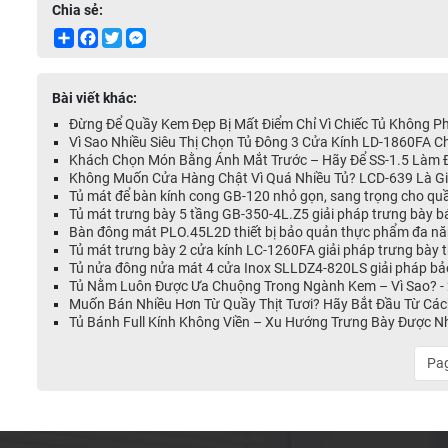
Chia sẻ:
Share
Facebook
Twitter
Messenger
Bài viết khác:
Đừng Để Quầy Kem Đẹp Bị Mất Điểm Chỉ Vì Chiếc Tủ Không P
Vì Sao Nhiều Siêu Thị Chọn Tủ Đông 3 Cửa Kính LD-1860FA 
Khách Chọn Món Bằng Ánh Mắt Trước – Hãy Để SS-1.5 Làm Đ
Không Muốn Cửa Hàng Chật Vì Quá Nhiều Tủ? LCD-639 Là Giả
Tủ mát để bàn kính cong GB-120 nhỏ gọn, sang trọng cho qu
Tủ mát trưng bày 5 tầng GB-350-4L.Z5 giải pháp trưng bày 
Bàn đông mát PLO.45L2D thiết bị bảo quản thực phẩm đa nă
Tủ mát trưng bày 2 cửa kính LC-1260FA giải pháp trưng bày
Tủ nửa đông nửa mát 4 cửa Inox SLLDZ4-820LS giải pháp bả
Tủ Nằm Luôn Được Ưa Chuộng Trong Ngành Kem – Vì Sao? -
Muốn Bán Nhiều Hơn Từ Quầy Thịt Tươi? Hãy Bắt Đầu Từ Các
Tủ Bánh Full Kính Không Viền – Xu Hướng Trưng Bày Được N
Pag