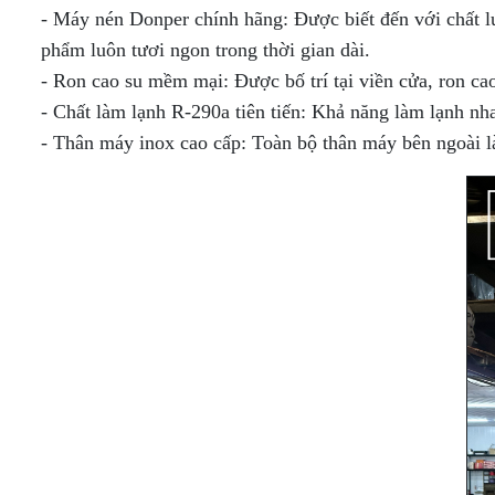
CẤP
TƯƠI
TRƯNG
(KHÔNG
TƯƠI -
TƯƠI
- Máy nén Donper chính hãng: Được biết đến với chất l
TỦ
(DẠNG
BÀY
KÍNH)
KEM Ý
(KÍNH
phẩm luôn tươi ngon trong thời gian dài.
MÁT
HỞ -
TỦ
DẠNG
VUÔNG)
MINI
KHÔNG
TRÊN
HỞ
TỦ
MÁY
- Ron cao su mềm mại: Được bố trí tại viền cửa, ron cao 
TRƯNG
CỬA)
MÁT -
TRÊN
TRƯNG
TỦ
LÀM
BÀY
- Chất làm lạnh R-290a tiên tiến: Khả năng làm lạnh nha
DƯỚI
BÀY
TRƯNG
ĐÁ
SUSHI
ĐÔNG
TỦ
TỦ
HẢI
BÀY
VIÊN
- Thân máy inox cao cấp: Toàn bộ thân máy bên ngoài l
- BÁNH
(DẠNG
THỊT
TRƯNG
SẢN
KEM 3
CÔNG
KEM
NẰM)
TƯƠI
BÀY
TẦNG
NGHIỆP
[TRÊN
CÓ
TỦ
MÁT -
TỦ
CỬA
TỦ
TỦ
BÁNH
DƯỚI
TRÊN
KÍNH
TRƯNG
SẤY -
KEM
ĐÔNG]
MÁT -
LÙA
BÀY
TIỆT
KÍNH
DƯỚI
KEM
TRÙNG
VUÔNG
ĐÔNG
TỦ
TỦ
TƯƠI
CHÉN,
3
(INOX)
TRƯNG
TRƯNG
(KÍNH
ĐĨA,
TẦNG -
BÀY
BÀY
CONG)
LY,..
4
THỊT
DẠNG
TẦNG -
TƯƠI
HỞ
5
[KÍNH
[MÁY
TẦNG
PHẲNG]
NÉN
TRONG]
TỦ
TRƯNG
TỦ
BÀY