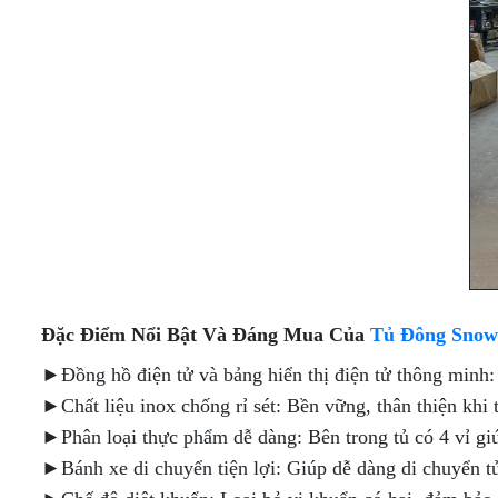
TRƯNG
BÁNH
BÀY
KEM
DẠNG
KÍNH
HỞ
CONG
[MÁY
NÉN
TỦ
NGOÀI]
TRƯNG
BÀY
TỦ
BÁNH
TRƯNG
KEM
BÀY
MỞ
SIÊU THỊ
CỬA
CHUYÊN
TRƯỚC
DỤNG
Đặc Điểm Nổi Bật Và Đáng Mua Của
Tủ Đông Snow 
►Đồng hồ điện tử và bảng hiển thị điện tử thông minh:
►Chất liệu inox chống rỉ sét: Bền vững, thân thiện khi 
►Phân loại thực phẩm dễ dàng: Bên trong tủ có 4 vỉ gi
►Bánh xe di chuyển tiện lợi: Giúp dễ dàng di chuyển t