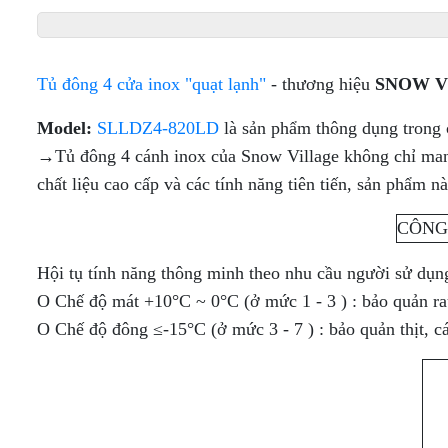
ĐÔNG
INOX
INOX
MÁT
BẢO
LÀM
INOX
QUẢN
LẠNH
- LÀM
QUẠT
LẠNH
GIÓ
TỦ
TỦ
Tủ đông 4 cửa inox "quạt lạnh"
- thương hiệu
SNOW V
TRỰC
MÁT
MÁT
TIẾP
BÀN
TRƯNG
TRƯNG
Model:
SLLDZ4-820LD
là sản phẩm thông dụng trong c
ĐÔNG
BÀY
BÀY 1
TỦ
MÁT
CỬA
→Tủ đông 4 cánh inox của Snow Village không chỉ mang 
ĐÔNG
INOX
KÍNH
TỦ
TỦ
chất liệu cao cấp và các tính năng tiên tiến, sản phẩm 
MÁT
LÀM
TRƯNG
MÁT
INOX
LẠNH
TỦ
BÀY
TRƯNG
CAO
TRỰC
MÁT
BÁNH
BÀY
CẤP
TIẾP
TRƯNG
KEM
THIẾT
(LÀM
BÀY 2
KẾ 1
Hội tụ tính năng thông minh theo nhu cầu người sử dụng
LẠNH
BÀN
CỬA- 3
TẦNG
TỦ
TỦ
QUẠT
MÁT
CỬA
O Chế độ mát +10°C ~ 0°C (ở mức 1 - 3 ) : bảo quản rau
TRÊN
TRÊN
GIÓ)
CỬA
(LÀM
TỦ
MÁT -
MÁT -
O Chế độ đông ≤-15°C (ở mức 3 - 7 ) : bảo quản thịt, cá,
KÍNH
LẠNH
BÁNH
DƯỚI
DƯỚI
TỦ
LÀM
TRỰC
KEM
ĐÔNG
ĐÔNG
ĐÔNG
LẠNH
TIẾP)
THIẾT
TRƯNG
(CỬA
INOX
QUẠT
KẾ
BÀY
LÙA)
DẠNG
GIÓ
TỦ
KÍNH
THỰC
KHAY
MÁT
TRONG
PHẨM
TỦ
BÀN
TRƯNG
SUỐT