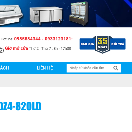
0985834344 - 0933123181:
Hotline:
Giờ mở cửa
Thứ 2 | Thứ 7 : 8h - 17h30
SÁCH
LIÊN HỆ
DZ4-820LD