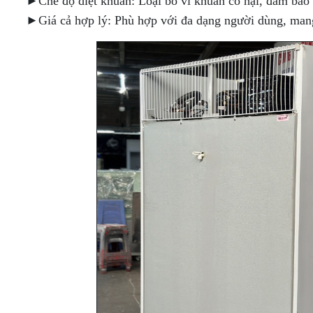
►Chế độ diệt khuẩn: Loại bỏ vi khuẩn có hại, đảm bảo
►Giá cả hợp lý: Phù hợp với đa dạng người dùng, mang lạ