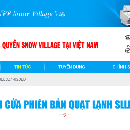
llage Việt Nam !
TIN TỨC
TUYỂN DỤNG
CHÍNH 
SLLDZ4-820LD
4 CỬA PHIÊN BẢN QUẠT LẠNH SLL