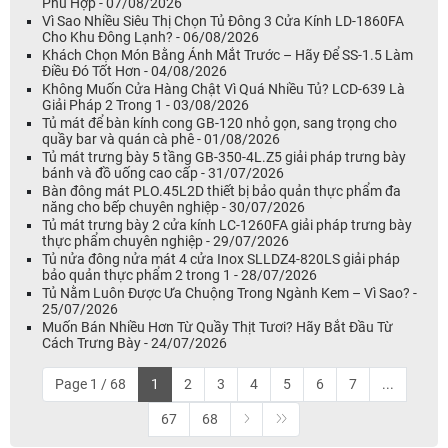
Phù Hợp - 07/08/2026
Vì Sao Nhiều Siêu Thị Chọn Tủ Đông 3 Cửa Kính LD-1860FA
Cho Khu Đông Lạnh? - 06/08/2026
Khách Chọn Món Bằng Ánh Mắt Trước – Hãy Để SS-1.5 Làm
Điều Đó Tốt Hơn - 04/08/2026
Không Muốn Cửa Hàng Chật Vì Quá Nhiều Tủ? LCD-639 Là
Giải Pháp 2 Trong 1 - 03/08/2026
Tủ mát để bàn kính cong GB-120 nhỏ gọn, sang trọng cho
quầy bar và quán cà phê - 01/08/2026
Tủ mát trưng bày 5 tầng GB-350-4L.Z5 giải pháp trưng bày
bánh và đồ uống cao cấp - 31/07/2026
Bàn đông mát PLO.45L2D thiết bị bảo quản thực phẩm đa
năng cho bếp chuyên nghiệp - 30/07/2026
Tủ mát trưng bày 2 cửa kính LC-1260FA giải pháp trưng bày
thực phẩm chuyên nghiệp - 29/07/2026
Tủ nửa đông nửa mát 4 cửa Inox SLLDZ4-820LS giải pháp
bảo quản thực phẩm 2 trong 1 - 28/07/2026
Tủ Nằm Luôn Được Ưa Chuộng Trong Ngành Kem – Vì Sao? -
25/07/2026
Muốn Bán Nhiều Hơn Từ Quầy Thịt Tươi? Hãy Bắt Đầu Từ
Cách Trưng Bày - 24/07/2026
Page 1 / 68
1
2
3
4
5
6
7
...
67
68