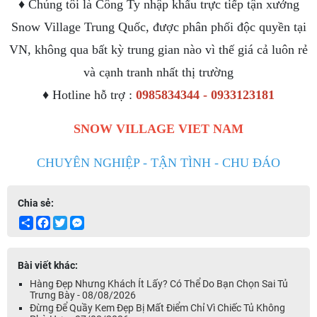
♦ Chúng tôi là Công Ty nhập khẩu trực tiếp tận xưởng
Snow Village Trung Quốc, được phân phối độc quyền tại
VN, không qua bất kỳ trung gian nào vì thế giá cả luôn rẻ
và cạnh tranh nhất thị trường
♦ Hotline hỗ trợ :
0985834344 - 0933123181
SNOW VILLAGE VIET NAM
CHUYÊN NGHIỆP - TẬN TÌNH - CHU ĐÁO
Chia sẻ:
Share
Facebook
Twitter
Messenger
Bài viết khác:
Hàng Đẹp Nhưng Khách Ít Lấy? Có Thể Do Bạn Chọn Sai Tủ
Trưng Bày - 08/08/2026
Đừng Để Quầy Kem Đẹp Bị Mất Điểm Chỉ Vì Chiếc Tủ Không