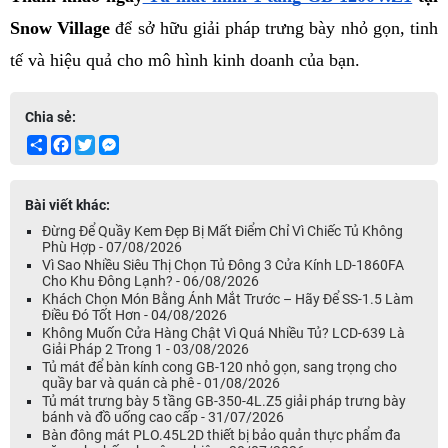
Snow Village
 để sở hữu giải pháp trưng bày nhỏ gọn, tinh 
tế và hiệu quả cho mô hình kinh doanh của bạn.
Chia sẻ:
Share
Facebook
Twitter
Messenger
Bài viết khác:
Đừng Để Quầy Kem Đẹp Bị Mất Điểm Chỉ Vì Chiếc Tủ Không
Phù Hợp - 07/08/2026
Vì Sao Nhiều Siêu Thị Chọn Tủ Đông 3 Cửa Kính LD-1860FA
Cho Khu Đông Lạnh? - 06/08/2026
Khách Chọn Món Bằng Ánh Mắt Trước – Hãy Để SS-1.5 Làm
Điều Đó Tốt Hơn - 04/08/2026
Không Muốn Cửa Hàng Chật Vì Quá Nhiều Tủ? LCD-639 Là
Giải Pháp 2 Trong 1 - 03/08/2026
Tủ mát để bàn kính cong GB-120 nhỏ gọn, sang trọng cho
quầy bar và quán cà phê - 01/08/2026
Tủ mát trưng bày 5 tầng GB-350-4L.Z5 giải pháp trưng bày
bánh và đồ uống cao cấp - 31/07/2026
Bàn đông mát PLO.45L2D thiết bị bảo quản thực phẩm đa