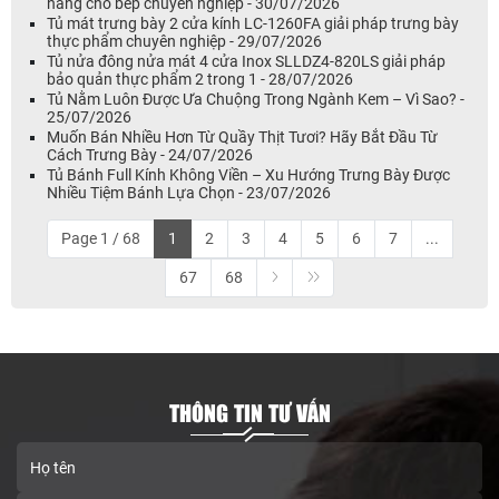
năng cho bếp chuyên nghiệp - 30/07/2026
Tủ mát trưng bày 2 cửa kính LC-1260FA giải pháp trưng bày
thực phẩm chuyên nghiệp - 29/07/2026
Tủ nửa đông nửa mát 4 cửa Inox SLLDZ4-820LS giải pháp
bảo quản thực phẩm 2 trong 1 - 28/07/2026
Tủ Nằm Luôn Được Ưa Chuộng Trong Ngành Kem – Vì Sao? -
25/07/2026
Muốn Bán Nhiều Hơn Từ Quầy Thịt Tươi? Hãy Bắt Đầu Từ
Cách Trưng Bày - 24/07/2026
Tủ Bánh Full Kính Không Viền – Xu Hướng Trưng Bày Được
Nhiều Tiệm Bánh Lựa Chọn - 23/07/2026
Page 1 / 68
1
2
3
4
5
6
7
...
67
68
THÔNG TIN TƯ VẤN