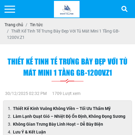
Trang chủ
Tin tức
Thiết Kế Tinh Tế Trưng Bày Đẹp Với Tủ Mát Mini 1 Tầng GB-
1200V.Z1
THIẾT KẾ TINH TẾ TRƯNG BÀY ĐẸP VỚI TỦ
MÁT MINI 1 TẦNG GB-1200V.Z1
30/12/2025 02:32 PM
1709 Lượt xem
Thiết Kế Kính Vuông Không Viền – Tối Ưu Thẩm Mỹ
Làm Lạnh Quạt Gió – Nhiệt Độ Ổn Định, Không Đọng Sương
Không Gian Trưng Bày Linh Hoạt – Dễ Bày Biện
Lưu Ý & Kết Luận