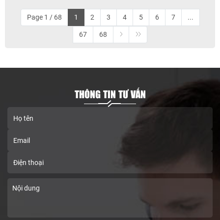
Page 1 / 68
1
2
3
4
5
6
7
...
67
68
THÔNG TIN TƯ VẤN