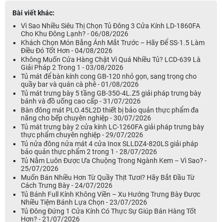
Bài viết khác:
Vì Sao Nhiều Siêu Thị Chọn Tủ Đông 3 Cửa Kính LD-1860FA
Cho Khu Đông Lạnh? - 06/08/2026
Khách Chọn Món Bằng Ánh Mắt Trước – Hãy Để SS-1.5 Làm
Điều Đó Tốt Hơn - 04/08/2026
Không Muốn Cửa Hàng Chật Vì Quá Nhiều Tủ? LCD-639 Là
Giải Pháp 2 Trong 1 - 03/08/2026
Tủ mát để bàn kính cong GB-120 nhỏ gọn, sang trọng cho
quầy bar và quán cà phê - 01/08/2026
Tủ mát trưng bày 5 tầng GB-350-4L.Z5 giải pháp trưng bày
bánh và đồ uống cao cấp - 31/07/2026
Bàn đông mát PLO.45L2D thiết bị bảo quản thực phẩm đa
năng cho bếp chuyên nghiệp - 30/07/2026
Tủ mát trưng bày 2 cửa kính LC-1260FA giải pháp trưng bày
thực phẩm chuyên nghiệp - 29/07/2026
Tủ nửa đông nửa mát 4 cửa Inox SLLDZ4-820LS giải pháp
bảo quản thực phẩm 2 trong 1 - 28/07/2026
Tủ Nằm Luôn Được Ưa Chuộng Trong Ngành Kem – Vì Sao? -
25/07/2026
Muốn Bán Nhiều Hơn Từ Quầy Thịt Tươi? Hãy Bắt Đầu Từ
Cách Trưng Bày - 24/07/2026
Tủ Bánh Full Kính Không Viền – Xu Hướng Trưng Bày Được
Nhiều Tiệm Bánh Lựa Chọn - 23/07/2026
Tủ Đông Đứng 1 Cửa Kính Có Thực Sự Giúp Bán Hàng Tốt
Hơn? - 21/07/2026