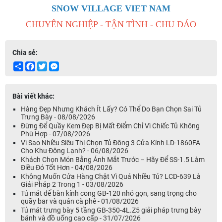
SNOW VILLAGE VIET NAM
CHUYÊN NGHIỆP - TẬN TÌNH - CHU ĐÁO
Chia sẻ:
Share
Facebook
Twitter
Messenger
Bài viết khác:
Hàng Đẹp Nhưng Khách Ít Lấy? Có Thể Do Bạn Chọn Sai Tủ
Trưng Bày - 08/08/2026
Đừng Để Quầy Kem Đẹp Bị Mất Điểm Chỉ Vì Chiếc Tủ Không
Phù Hợp - 07/08/2026
Vì Sao Nhiều Siêu Thị Chọn Tủ Đông 3 Cửa Kính LD-1860FA
Cho Khu Đông Lạnh? - 06/08/2026
Khách Chọn Món Bằng Ánh Mắt Trước – Hãy Để SS-1.5 Làm
Điều Đó Tốt Hơn - 04/08/2026
Không Muốn Cửa Hàng Chật Vì Quá Nhiều Tủ? LCD-639 Là
Giải Pháp 2 Trong 1 - 03/08/2026
Tủ mát để bàn kính cong GB-120 nhỏ gọn, sang trọng cho
quầy bar và quán cà phê - 01/08/2026
Tủ mát trưng bày 5 tầng GB-350-4L.Z5 giải pháp trưng bày
bánh và đồ uống cao cấp - 31/07/2026