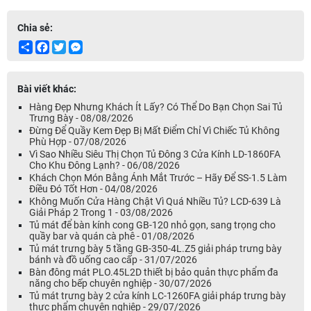
Chia sẻ:
Share
Facebook
Twitter
Messenger
Bài viết khác:
Hàng Đẹp Nhưng Khách Ít Lấy? Có Thể Do Bạn Chọn Sai Tủ
Trưng Bày - 08/08/2026
Đừng Để Quầy Kem Đẹp Bị Mất Điểm Chỉ Vì Chiếc Tủ Không
Phù Hợp - 07/08/2026
Vì Sao Nhiều Siêu Thị Chọn Tủ Đông 3 Cửa Kính LD-1860FA
Cho Khu Đông Lạnh? - 06/08/2026
Khách Chọn Món Bằng Ánh Mắt Trước – Hãy Để SS-1.5 Làm
Điều Đó Tốt Hơn - 04/08/2026
Không Muốn Cửa Hàng Chật Vì Quá Nhiều Tủ? LCD-639 Là
Giải Pháp 2 Trong 1 - 03/08/2026
Tủ mát để bàn kính cong GB-120 nhỏ gọn, sang trọng cho
quầy bar và quán cà phê - 01/08/2026
Tủ mát trưng bày 5 tầng GB-350-4L.Z5 giải pháp trưng bày
bánh và đồ uống cao cấp - 31/07/2026
Bàn đông mát PLO.45L2D thiết bị bảo quản thực phẩm đa
năng cho bếp chuyên nghiệp - 30/07/2026
Tủ mát trưng bày 2 cửa kính LC-1260FA giải pháp trưng bày
thực phẩm chuyên nghiệp - 29/07/2026