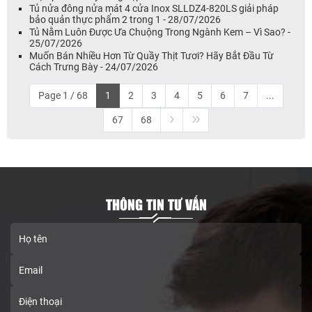
Tủ nửa đông nửa mát 4 cửa Inox SLLDZ4-820LS giải pháp
bảo quản thực phẩm 2 trong 1 - 28/07/2026
Tủ Nằm Luôn Được Ưa Chuộng Trong Ngành Kem – Vì Sao? -
25/07/2026
Muốn Bán Nhiều Hơn Từ Quầy Thịt Tươi? Hãy Bắt Đầu Từ
Cách Trưng Bày - 24/07/2026
Page 1 / 68
1
2
3
4
5
6
7
...
67
68
THÔNG TIN TƯ VẤN