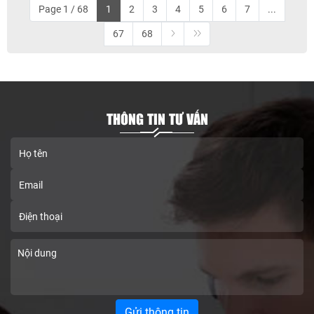
Page 1 / 68
1
2
3
4
5
6
7
...
67
68
THÔNG TIN TƯ VẤN