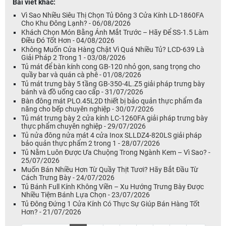
Bài viết khác:
Vì Sao Nhiều Siêu Thị Chọn Tủ Đông 3 Cửa Kính LD-1860FA
Cho Khu Đông Lạnh? - 06/08/2026
Khách Chọn Món Bằng Ánh Mắt Trước – Hãy Để SS-1.5 Làm
Điều Đó Tốt Hơn - 04/08/2026
Không Muốn Cửa Hàng Chật Vì Quá Nhiều Tủ? LCD-639 Là
Giải Pháp 2 Trong 1 - 03/08/2026
Tủ mát để bàn kính cong GB-120 nhỏ gọn, sang trọng cho
quầy bar và quán cà phê - 01/08/2026
Tủ mát trưng bày 5 tầng GB-350-4L.Z5 giải pháp trưng bày
bánh và đồ uống cao cấp - 31/07/2026
Bàn đông mát PLO.45L2D thiết bị bảo quản thực phẩm đa
năng cho bếp chuyên nghiệp - 30/07/2026
Tủ mát trưng bày 2 cửa kính LC-1260FA giải pháp trưng bày
thực phẩm chuyên nghiệp - 29/07/2026
Tủ nửa đông nửa mát 4 cửa Inox SLLDZ4-820LS giải pháp
bảo quản thực phẩm 2 trong 1 - 28/07/2026
Tủ Nằm Luôn Được Ưa Chuộng Trong Ngành Kem – Vì Sao? -
25/07/2026
Muốn Bán Nhiều Hơn Từ Quầy Thịt Tươi? Hãy Bắt Đầu Từ
Cách Trưng Bày - 24/07/2026
Tủ Bánh Full Kính Không Viền – Xu Hướng Trưng Bày Được
Nhiều Tiệm Bánh Lựa Chọn - 23/07/2026
Tủ Đông Đứng 1 Cửa Kính Có Thực Sự Giúp Bán Hàng Tốt
Hơn? - 21/07/2026