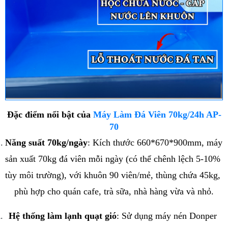
Đặc điểm nổi bật của 
Máy Làm Đá Viên 70kg/24h AP-
70
Năng suất 70kg/ngày
: Kích thước 660*670*900mm, máy 
sản xuất 70kg đá viên mỗi ngày (có thể chênh lệch 5-10% 
tùy môi trường), với khuôn 90 viên/mẻ, thùng chứa 45kg, 
phù hợp cho quán cafe, trà sữa, nhà hàng vừa và nhỏ.
Hệ thống làm lạnh quạt gió
: Sử dụng máy nén Donper 