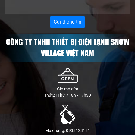
CÔNG TY TNHH THIẾT BỊ ĐIỆN LẠNH SNOW
VILLAGE VIỆT NAM
Giờ mở cửa
Thứ 2 | Thứ 7 : 8h - 17h30
Mua hàng: 0933123181