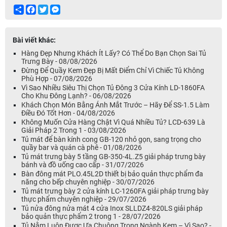
Share
Facebook
Twitter
Messenger
Bài viết khác:
Hàng Đẹp Nhưng Khách Ít Lấy? Có Thể Do Bạn Chọn Sai Tủ
Trưng Bày - 08/08/2026
Đừng Để Quầy Kem Đẹp Bị Mất Điểm Chỉ Vì Chiếc Tủ Không
Phù Hợp - 07/08/2026
Vì Sao Nhiều Siêu Thị Chọn Tủ Đông 3 Cửa Kính LD-1860FA
Cho Khu Đông Lạnh? - 06/08/2026
Khách Chọn Món Bằng Ánh Mắt Trước – Hãy Để SS-1.5 Làm
Điều Đó Tốt Hơn - 04/08/2026
Không Muốn Cửa Hàng Chật Vì Quá Nhiều Tủ? LCD-639 Là
Giải Pháp 2 Trong 1 - 03/08/2026
Tủ mát để bàn kính cong GB-120 nhỏ gọn, sang trọng cho
quầy bar và quán cà phê - 01/08/2026
Tủ mát trưng bày 5 tầng GB-350-4L.Z5 giải pháp trưng bày
bánh và đồ uống cao cấp - 31/07/2026
Bàn đông mát PLO.45L2D thiết bị bảo quản thực phẩm đa
năng cho bếp chuyên nghiệp - 30/07/2026
Tủ mát trưng bày 2 cửa kính LC-1260FA giải pháp trưng bày
thực phẩm chuyên nghiệp - 29/07/2026
Tủ nửa đông nửa mát 4 cửa Inox SLLDZ4-820LS giải pháp
bảo quản thực phẩm 2 trong 1 - 28/07/2026
Tủ Nằm Luôn Được Ưa Chuộng Trong Ngành Kem – Vì Sao? -