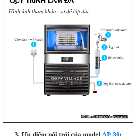
3. Ưu điểm nổi trội của model
AP-30
: