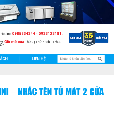
0985834344 - 0933123181:
Hotline:
Giờ mở cửa
Thứ 2 | Thứ 7 : 8h - 17h30
SÁCH
LIÊN HỆ
INI – NHẮC TÊN TỦ MÁT 2 CỬA