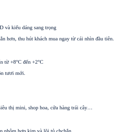
D và kiểu dáng sang trọng
ẫn hơn, thu hút khách mua ngay từ cái nhìn đầu tiên.
uẩn từ +8°C đến +2°C
n tươi mới.
iêu thị mini, shop hoa, cửa hàng trái cây…
ền nhôm hợp kim và lõi tủ chchắn