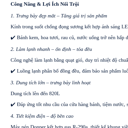
Công Năng & Lợi Ích Nổi Trội 
1. Trưng bày đẹp mắt – Tăng giá trị sản phẩm
Kính trong suốt chống đọng sương kết hợp ánh sáng LE
✔️ Bánh kem, hoa tươi, rau củ, nước uống trở nên hấp d
2. Làm lạnh nhanh – ổn định – tỏa đều
Công nghệ làm lạnh bằng quạt gió, duy trì nhiệt độ ch
✔️ Luồng lạnh phân bổ đồng đều, đảm bảo sản phẩm luô
3. Dung tích lớn – trưng bày linh hoạt
Dung tích lên đến 820L
✔️ Đáp ứng tốt nhu cầu của cửa hàng bánh, tiệm nước, s
4. Tiết kiệm điện – độ bền cao
Máy nén Donper kết hợp gas R-290a, thiết kế khung vi