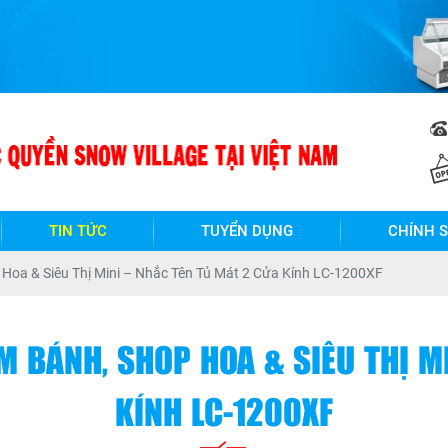
TIN TỨC
TUYỂN DỤNG
CHÍNH 
Hoa & Siêu Thị Mini – Nhắc Tên Tủ Mát 2 Cửa Kính LC-1200XF
 BÁNH, SHOP HOA & SIÊU THỊ M
KÍNH LC-1200XF