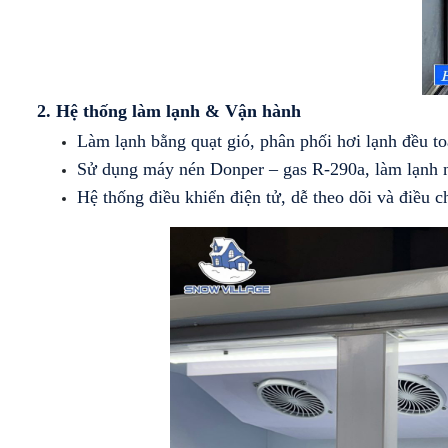
TRƯNG
BÁNH
BÀY
KEM
DẠNG
KÍNH
HỞ
CONG
[MÁY
NÉN
2. Hệ thống làm lạnh & Vận hành
TỦ
NGOÀI]
TRƯNG
Làm lạnh bằng quạt gió, phân phối hơi lạnh đều to
BÀY
TỦ
BÁNH
Sử dụng máy nén Donper – gas R-290a, làm lạnh n
TRƯNG
KEM
BÀY
Hệ thống điều khiển điện tử, dễ theo dõi và điều c
MỞ
SIÊU THỊ
CỬA
CHUYÊN
TRƯỚC
DỤNG