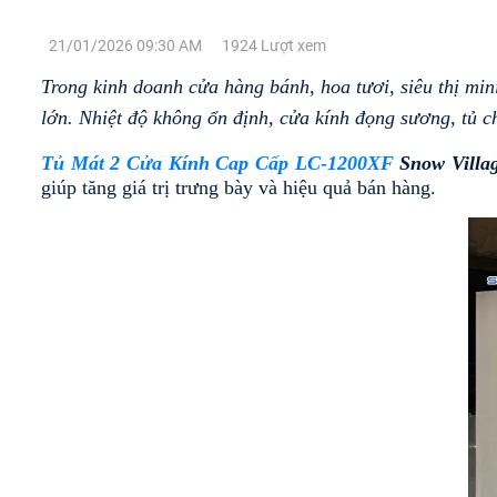
ĐÔNG
INOX
INOX
MÁT
BẢO
LÀM
INOX
QUẢN
LẠNH
21/01/2026 09:30 AM
1924 Lượt xem
- LÀM
QUẠT
Trong kinh doanh cửa hàng bánh, hoa tươi, siêu thị min
LẠNH
GIÓ
TỦ
TỦ
TRỰC
MÁT
MÁT
lớn. Nhiệt độ không ổn định, cửa kính đọng sương, tủ 
TIẾP
BÀN
TRƯNG
TRƯNG
ĐÔNG
BÀY
BÀY 1
Tủ Mát 2 Cửa Kính Cap Cấp LC-1200XF
 Snow Villa
TỦ
MÁT
CỬA
giúp tăng giá trị trưng bày và hiệu quả bán hàng.
ĐÔNG
INOX
KÍNH
TỦ
TỦ
MÁT
LÀM
TRƯNG
MÁT
INOX
LẠNH
TỦ
BÀY
TRƯNG
CAO
TRỰC
MÁT
BÁNH
BÀY
CẤP
TIẾP
TRƯNG
KEM
THIẾT
(LÀM
BÀY 2
KẾ 1
LẠNH
BÀN
CỬA- 3
TẦNG
TỦ
TỦ
QUẠT
MÁT
CỬA
TRÊN
TRÊN
GIÓ)
CỬA
(LÀM
TỦ
MÁT -
MÁT -
KÍNH
LẠNH
BÁNH
DƯỚI
DƯỚI
TỦ
LÀM
TRỰC
KEM
ĐÔNG
ĐÔNG
ĐÔNG
LẠNH
TIẾP)
THIẾT
TRƯNG
(CỬA
INOX
QUẠT
KẾ
BÀY
LÙA)
DẠNG
GIÓ
TỦ
KÍNH
THỰC
KHAY
MÁT
TRONG
PHẨM
TỦ
BÀN
TRƯNG
SUỐT