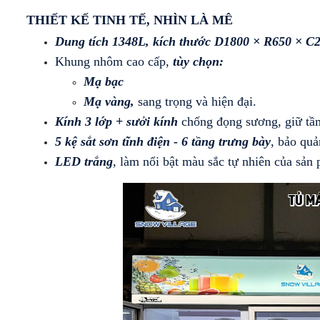
CẤP
TƯƠI
TRƯNG
(KHÔNG
TƯƠI -
TƯƠI
THIẾT KẾ TINH TẾ, NHÌN LÀ MÊ
TỦ
(DẠNG
BÀY
KÍNH)
KEM Ý
(KÍNH
MÁT
HỞ -
TỦ
DẠNG
VUÔNG)
Dung tích 1348L, kích thước D1800 × R650 × 
MINI
KHÔNG
TRÊN
HỞ
TỦ
MÁY
TRƯNG
CỬA)
MÁT -
TRÊN
Khung nhôm cao cấp, 
tùy chọn:
TRƯNG
TỦ
LÀM
BÀY
DƯỚI
BÀY
TRƯNG
ĐÁ
Mạ bạc
SUSHI
ĐÔNG
TỦ
TỦ
HẢI
BÀY
VIÊN
- BÁNH
(DẠNG
THỊT
Mạ vàng, 
sang trọng và hiện đại.
TRƯNG
SẢN
KEM 3
CÔNG
KEM
NẰM)
TƯƠI
BÀY
TẦNG
NGHIỆP
Kính 3 lớp + sưởi kính 
chống đọng sương, giữ tầm
[TRÊN
CÓ
TỦ
MÁT -
TỦ
CỬA
5 kệ sắt sơn tĩnh điện - 6 tầng trưng bày
, bảo quả
TỦ
TỦ
BÁNH
DƯỚI
TRÊN
KÍNH
TRƯNG
SẤY -
LED trắng
, làm nổi bật màu sắc tự nhiên của sản
KEM
ĐÔNG]
MÁT -
LÙA
BÀY
TIỆT
KÍNH
DƯỚI
KEM
TRÙNG
VUÔNG
ĐÔNG
TỦ
TỦ
TƯƠI
CHÉN,
3
(INOX)
TRƯNG
TRƯNG
(KÍNH
ĐĨA,
TẦNG -
BÀY
BÀY
CONG)
LY,..
4
THỊT
DẠNG
TẦNG -
TƯƠI
HỞ
5
[KÍNH
[MÁY
TẦNG
PHẲNG]
NÉN
TRONG]
TỦ
TRƯNG
TỦ
BÀY