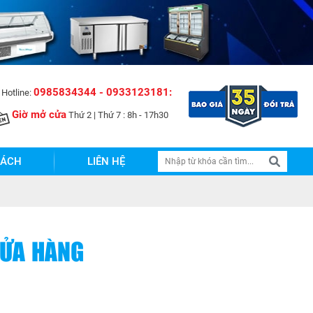
0985834344 - 0933123181:
Hotline:
Giờ mở cửa
Thứ 2 | Thứ 7 : 8h - 17h30
SÁCH
LIÊN HỆ
CỬA HÀNG