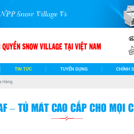
lage Việt Nam !
TIN TỨC
TUYỂN DỤNG
CHÍNH 
a Hàng
AF – TỦ MÁT CAO CẤP CHO MỌI 