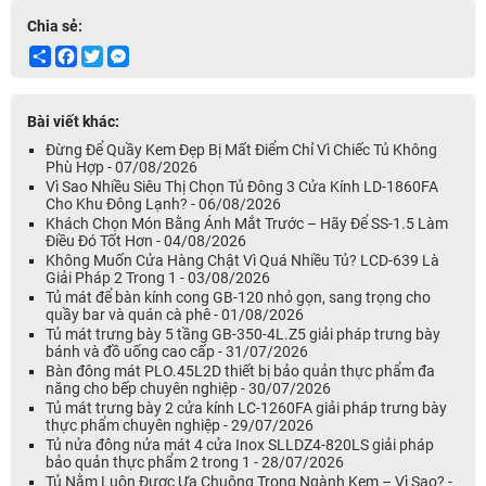
Chia sẻ:
Share
Facebook
Twitter
Messenger
Bài viết khác:
Đừng Để Quầy Kem Đẹp Bị Mất Điểm Chỉ Vì Chiếc Tủ Không
Phù Hợp - 07/08/2026
Vì Sao Nhiều Siêu Thị Chọn Tủ Đông 3 Cửa Kính LD-1860FA
Cho Khu Đông Lạnh? - 06/08/2026
Khách Chọn Món Bằng Ánh Mắt Trước – Hãy Để SS-1.5 Làm
Điều Đó Tốt Hơn - 04/08/2026
Không Muốn Cửa Hàng Chật Vì Quá Nhiều Tủ? LCD-639 Là
Giải Pháp 2 Trong 1 - 03/08/2026
Tủ mát để bàn kính cong GB-120 nhỏ gọn, sang trọng cho
quầy bar và quán cà phê - 01/08/2026
Tủ mát trưng bày 5 tầng GB-350-4L.Z5 giải pháp trưng bày
bánh và đồ uống cao cấp - 31/07/2026
Bàn đông mát PLO.45L2D thiết bị bảo quản thực phẩm đa
năng cho bếp chuyên nghiệp - 30/07/2026
Tủ mát trưng bày 2 cửa kính LC-1260FA giải pháp trưng bày
thực phẩm chuyên nghiệp - 29/07/2026
Tủ nửa đông nửa mát 4 cửa Inox SLLDZ4-820LS giải pháp
bảo quản thực phẩm 2 trong 1 - 28/07/2026
Tủ Nằm Luôn Được Ưa Chuộng Trong Ngành Kem – Vì Sao? -