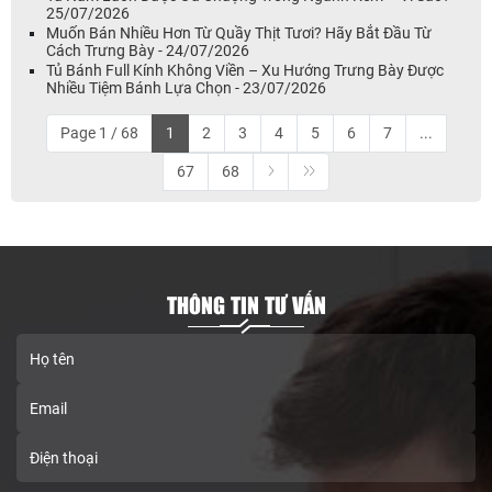
25/07/2026
Muốn Bán Nhiều Hơn Từ Quầy Thịt Tươi? Hãy Bắt Đầu Từ
Cách Trưng Bày - 24/07/2026
Tủ Bánh Full Kính Không Viền – Xu Hướng Trưng Bày Được
Nhiều Tiệm Bánh Lựa Chọn - 23/07/2026
Page 1 / 68
1
2
3
4
5
6
7
...
67
68
THÔNG TIN TƯ VẤN