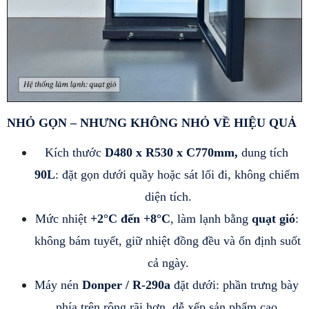
NHỎ GỌN – NHƯNG KHÔNG NHỎ VỀ HIỆU QUẢ
Kích thước 
D480 x R530 x C770mm, 
dung tích
90L
: đặt gọn dưới quầy hoặc sát lối đi, không chiếm 
diện tích.
Mức nhiệt 
+2°C đến +8°C
, làm lạnh bằng
 quạt gió
: 
không bám tuyết, giữ nhiệt đồng đều và ổn định suốt 
cả ngày.
Máy nén 
Donper / R-290a
 đặt dưới: phần trưng bày 
phía trên rộng rãi hơn, dễ xếp sản phẩm cao.