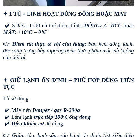
✦ 1 TỦ – LINH HOẠT DÙNG ĐÔNG HOẶC MÁT
 ✔️ SD/SC-1300 có thể điều chỉnh: 
ĐÔNG: ≤ -18°C
 hoặc 
MÁT: +10°C 
–
 0°C
👉 
Điểm rất thực tế với cửa hàng: 
bán kem đông lạnh, 
đổi sang trưng bày topping hoặc thực phẩm mát mà không 
cần đổi tủ.
✦ GIỮ LẠNH ỔN ĐỊNH – PHÙ HỢP DÙNG LIÊN 
TỤC
Tủ sử dụng:
 ✔️ Máy nén 
Donper / gas R-290a
 ✔️ Làm lạnh
 trực tiếp 100% ống đồng
 ✔️ 
Điều khiển cơ
 dễ dùng
👉 
Giúp: 
làm lạnh sâu, vận hành ổn định, tiết kiệm điện 