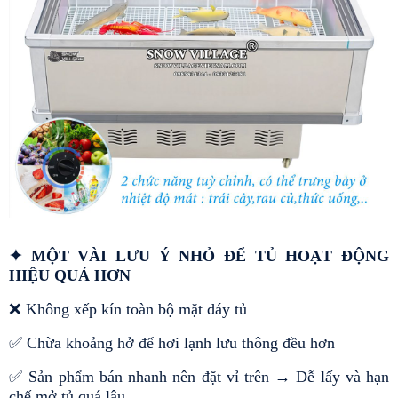
✦ MỘT VÀI LƯU Ý NHỎ ĐỂ TỦ HOẠT ĐỘNG 
HIỆU QUẢ HƠN
❌ 
Không xếp kín toàn bộ mặt đáy tủ
✅ 
Chừa khoảng hở để hơi lạnh lưu thông đều hơn
✅ 
Sản phẩm bán nhanh nên đặt vỉ trên → Dễ lấy và hạn 
chế mở tủ quá lâu