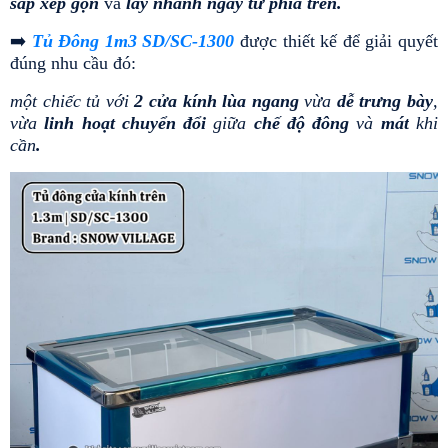
sắp xếp gọn
 và
 lấy nhanh ngay từ phía trên.
➡️ 
Tủ Đông 1m3 SD/SC-1300
 được thiết kế để giải quyết 
đúng nhu cầu đó:
một chiếc tủ với
 2 cửa kính lùa ngang 
vừa 
dễ trưng bày
, 
vừa
 linh hoạt chuyển đổi
 giữa 
chế độ đông
 và
 mát
 khi 
cần
.