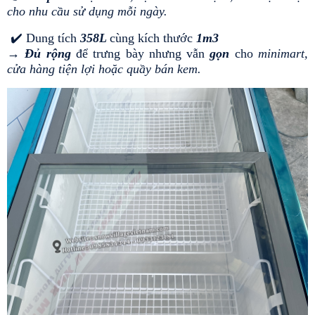
cho nhu cầu sử dụng mỗi ngày.
 ✔️ Dung tích 
358L 
cùng kích thước 
1m3
→ 
Đủ rộng
 để trưng bày nhưng vẫn
 gọn
 cho 
minimart, 
cửa hàng tiện lợi hoặc quầy bán kem.