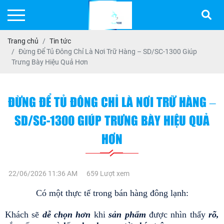
Trang chủ
Tin tức
Đừng Để Tủ Đông Chỉ Là Nơi Trữ Hàng – SD/SC-1300 Giúp
Trưng Bày Hiệu Quả Hơn
ĐỪNG ĐỂ TỦ ĐÔNG CHỈ LÀ NƠI TRỮ HÀNG –
SD/SC-1300 GIÚP TRƯNG BÀY HIỆU QUẢ
HƠN
22/06/2026 11:36 AM
659 Lượt xem
Có một thực tế trong bán hàng đông lạnh:
Khách sẽ
 dễ chọn hơn 
khi
 sản phẩm 
được nhìn thấy
 rõ, 