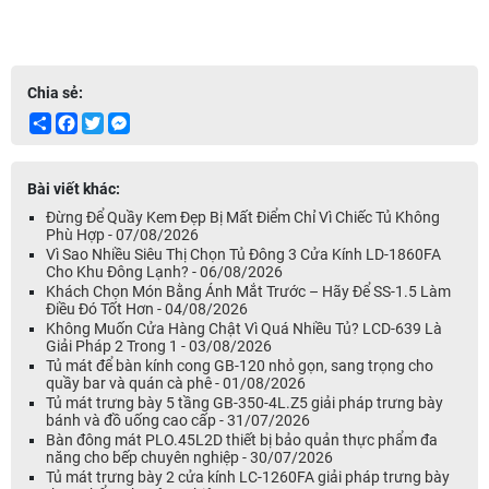
Chia sẻ:
Share
Facebook
Twitter
Messenger
Bài viết khác:
Đừng Để Quầy Kem Đẹp Bị Mất Điểm Chỉ Vì Chiếc Tủ Không
Phù Hợp - 07/08/2026
Vì Sao Nhiều Siêu Thị Chọn Tủ Đông 3 Cửa Kính LD-1860FA
Cho Khu Đông Lạnh? - 06/08/2026
Khách Chọn Món Bằng Ánh Mắt Trước – Hãy Để SS-1.5 Làm
Điều Đó Tốt Hơn - 04/08/2026
Không Muốn Cửa Hàng Chật Vì Quá Nhiều Tủ? LCD-639 Là
Giải Pháp 2 Trong 1 - 03/08/2026
Tủ mát để bàn kính cong GB-120 nhỏ gọn, sang trọng cho
quầy bar và quán cà phê - 01/08/2026
Tủ mát trưng bày 5 tầng GB-350-4L.Z5 giải pháp trưng bày
bánh và đồ uống cao cấp - 31/07/2026
Bàn đông mát PLO.45L2D thiết bị bảo quản thực phẩm đa
năng cho bếp chuyên nghiệp - 30/07/2026
Tủ mát trưng bày 2 cửa kính LC-1260FA giải pháp trưng bày