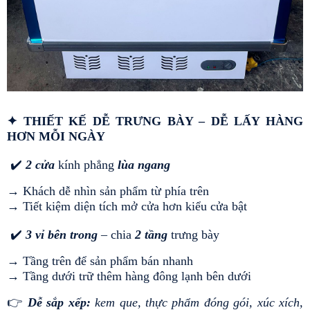
✦ THIẾT KẾ DỄ TRƯNG BÀY – DỄ LẤY HÀNG 
HƠN MỖI NGÀY
 ✔️ 
2 cửa
 kính phẳng 
lùa ngang
→ Khách dễ nhìn sản phẩm từ phía trên
→ Tiết kiệm diện tích mở cửa hơn kiểu cửa bật
 ✔️ 
3 vỉ bên trong
 – chia 
2 tầng
 trưng bày
→ Tầng trên để sản phẩm bán nhanh
→ Tầng dưới trữ thêm hàng đông lạnh bên dưới
👉 
Dễ sắp xếp:
kem que, thực phẩm đóng gói, xúc xích, 