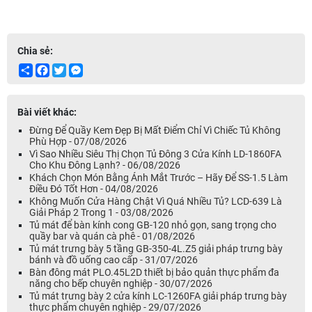
Chia sẻ:
Share
Facebook
Twitter
Messenger
Bài viết khác:
Đừng Để Quầy Kem Đẹp Bị Mất Điểm Chỉ Vì Chiếc Tủ Không
Phù Hợp - 07/08/2026
Vì Sao Nhiều Siêu Thị Chọn Tủ Đông 3 Cửa Kính LD-1860FA
Cho Khu Đông Lạnh? - 06/08/2026
Khách Chọn Món Bằng Ánh Mắt Trước – Hãy Để SS-1.5 Làm
Điều Đó Tốt Hơn - 04/08/2026
Không Muốn Cửa Hàng Chật Vì Quá Nhiều Tủ? LCD-639 Là
Giải Pháp 2 Trong 1 - 03/08/2026
Tủ mát để bàn kính cong GB-120 nhỏ gọn, sang trọng cho
quầy bar và quán cà phê - 01/08/2026
Tủ mát trưng bày 5 tầng GB-350-4L.Z5 giải pháp trưng bày
bánh và đồ uống cao cấp - 31/07/2026
Bàn đông mát PLO.45L2D thiết bị bảo quản thực phẩm đa
năng cho bếp chuyên nghiệp - 30/07/2026
Tủ mát trưng bày 2 cửa kính LC-1260FA giải pháp trưng bày
thực phẩm chuyên nghiệp - 29/07/2026