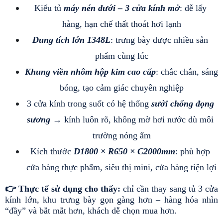
Kiểu tủ 
máy nén dưới – 3 cửa kính mở
: dễ lấy 
hàng, hạn chế thất thoát hơi lạnh
Dung tích lớn 1348L
: trưng bày được nhiều sản 
phẩm cùng lúc
Khung viền nhôm hộp kim cao cấp
: chắc chắn, sáng 
bóng, tạo cảm giác chuyên nghiệp
3 cửa kính trong suốt có hệ thống
 sưởi chống đọng 
sương
 → kính luôn rõ, không mờ hơi nước dù môi 
trường nóng ẩm
Kích thước 
D1800 × R650 × C2000mm
: phù hợp 
cửa hàng thực phẩm, siêu thị mini, cửa hàng tiện lợi
👉 Thực tế sử dụng cho thấy: 
chỉ cần thay sang tủ 3 cửa 
kính lớn, khu trưng bày gọn gàng hơn – hàng hóa nhìn 
“đầy” và bắt mắt hơn, khách dễ chọn mua hơn.