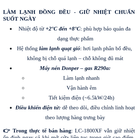
LÀM LẠNH ĐỒNG ĐỀU - GIỮ NHIỆT CHUẨN 
SUỐT NGÀY 
Nhiệt độ từ 
+2°C đến +8°C
: phù hợp bảo quản đa 
dạng thực phẩm
Hệ thống
 làm lạnh quạt gió
: hơi lạnh phân bổ đều, 
không bị chỗ quá lạnh – chỗ không đủ mát
Máy nén Donper – gas R290a:
Làm lạnh nhanh
Vận hành êm
Tiết kiệm điện (~6.5kW/24h)
Điều khiển điện tử:
 dễ theo dõi, điều chỉnh linh hoạt 
theo lượng hàng trưng bày
👉 Trong thực tế bán hàng
: LC-1800XF vẫn giữ nhiệt 
ổn định ngay cả khi mở cửa liên tục trong giờ cao điểm, 