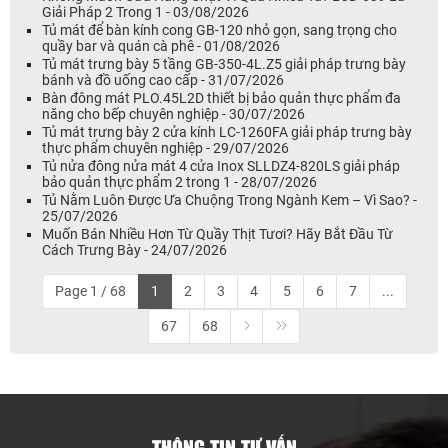
Giải Pháp 2 Trong 1 - 03/08/2026
Tủ mát để bàn kính cong GB-120 nhỏ gọn, sang trọng cho
quầy bar và quán cà phê - 01/08/2026
Tủ mát trưng bày 5 tầng GB-350-4L.Z5 giải pháp trưng bày
bánh và đồ uống cao cấp - 31/07/2026
Bàn đông mát PLO.45L2D thiết bị bảo quản thực phẩm đa
năng cho bếp chuyên nghiệp - 30/07/2026
Tủ mát trưng bày 2 cửa kính LC-1260FA giải pháp trưng bày
thực phẩm chuyên nghiệp - 29/07/2026
Tủ nửa đông nửa mát 4 cửa Inox SLLDZ4-820LS giải pháp
bảo quản thực phẩm 2 trong 1 - 28/07/2026
Tủ Nằm Luôn Được Ưa Chuộng Trong Ngành Kem – Vì Sao? -
25/07/2026
Muốn Bán Nhiều Hơn Từ Quầy Thịt Tươi? Hãy Bắt Đầu Từ
Cách Trưng Bày - 24/07/2026
Page 1 / 68
1
2
3
4
5
6
7
...
67
68