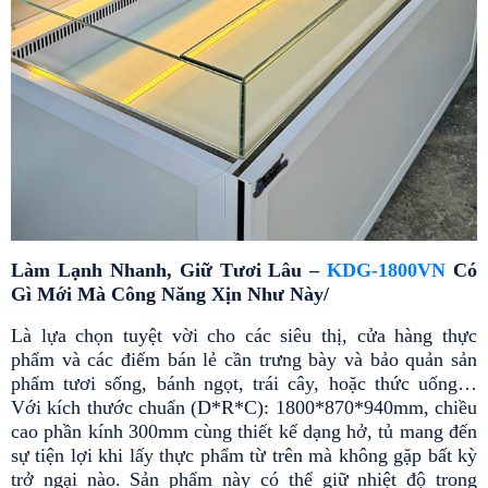
Làm Lạnh Nhanh, Giữ Tươi Lâu – 
KDG-1800VN
 Có 
Gì Mới Mà Công Năng Xịn Như Này/
Là lựa chọn tuyệt vời cho các siêu thị, cửa hàng thực 
phẩm và các điểm bán lẻ cần trưng bày và bảo quản sản 
phẩm tươi sống, bánh ngọt, trái cây, hoặc thức uống… 
Với kích thước chuẩn (D*R*C): 1800*870*940mm, chiều 
cao phần kính 300mm cùng thiết kế dạng hở, tủ mang đến 
sự tiện lợi khi lấy thực phẩm từ trên mà không gặp bất kỳ 
trở ngại nào. Sản phẩm này có thể giữ nhiệt độ trong 