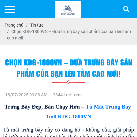
Trang chủ
Tin tức
Chọn KDG-1800VN – Đưa trưng bày sản phẩm của bạn lên tầm
cao mới!
CHỌN KDG-1800VN – ĐƯA TRƯNG BÀY SẢN
PHẨM CỦA BẠN LÊN TẦM CAO MỚI!
18/07/2025 09:08 AM
2844 Lượt xem
Trưng Bày Đẹp, Bán Chạy Hơn – 
Tủ Mát Trưng Bày 
1m8 KDG-1800VN
Tủ mát trưng bày này có dạng hở - không cửa, giải pháp 
lý tưởng cho việc trưng bày thực phẩm một cách hấp dẫn 