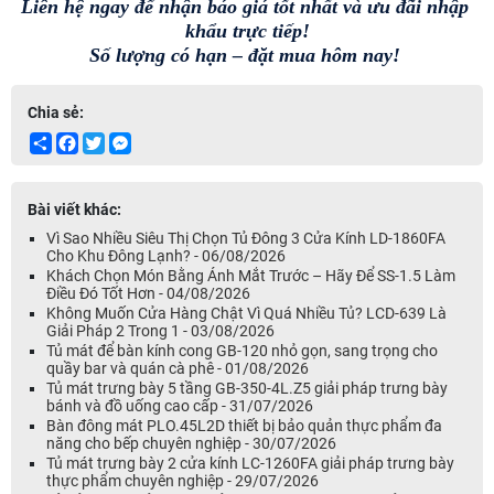
Liên hệ ngay để nhận báo giá tốt nhất và ưu đãi nhập 
khẩu trực tiếp!
Số lượng có hạn – đặt mua hôm nay! 
Chia sẻ:
Share
Facebook
Twitter
Messenger
Bài viết khác:
Vì Sao Nhiều Siêu Thị Chọn Tủ Đông 3 Cửa Kính LD-1860FA
Cho Khu Đông Lạnh? - 06/08/2026
Khách Chọn Món Bằng Ánh Mắt Trước – Hãy Để SS-1.5 Làm
Điều Đó Tốt Hơn - 04/08/2026
Không Muốn Cửa Hàng Chật Vì Quá Nhiều Tủ? LCD-639 Là
Giải Pháp 2 Trong 1 - 03/08/2026
Tủ mát để bàn kính cong GB-120 nhỏ gọn, sang trọng cho
quầy bar và quán cà phê - 01/08/2026
Tủ mát trưng bày 5 tầng GB-350-4L.Z5 giải pháp trưng bày
bánh và đồ uống cao cấp - 31/07/2026
Bàn đông mát PLO.45L2D thiết bị bảo quản thực phẩm đa
năng cho bếp chuyên nghiệp - 30/07/2026
Tủ mát trưng bày 2 cửa kính LC-1260FA giải pháp trưng bày
thực phẩm chuyên nghiệp - 29/07/2026