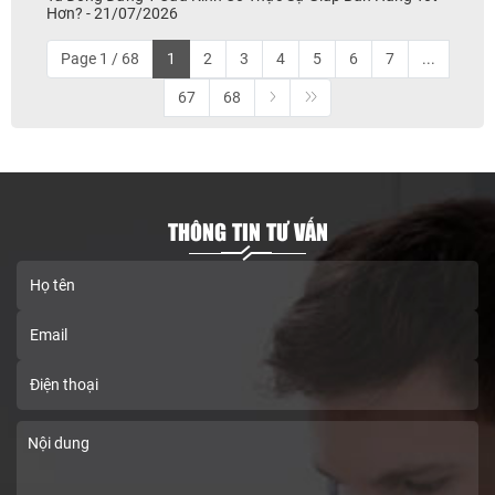
Hơn? - 21/07/2026
Page 1 / 68
1
2
3
4
5
6
7
...
67
68
THÔNG TIN TƯ VẤN