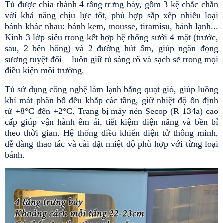
Tủ được chia thành 4 tầng trưng bày, gồm 3 kệ chắc chắn 
với khả năng chịu lực tốt, phù hợp sắp xếp nhiều loại 
bánh khác nhau: bánh kem, mousse, tiramisu, bánh lạnh... 
Kính 3 lớp siêu trong kết hợp hệ thống sưởi 4 mặt (trước, 
sau, 2 bên hông) và 2 đường hút ẩm, giúp ngăn đọng 
sương tuyệt đối – luôn giữ tủ sáng rõ và sạch sẽ trong mọi 
điều kiện môi trường.
Tủ sử dụng công nghệ làm lạnh bằng quạt gió, giúp luồng 
khí mát phân bố đều khắp các tầng, giữ nhiệt độ ổn định 
từ +8°C đến +2°C. Trang bị máy nén Secop (R-134a) cao 
cấp giúp vận hành êm ái, tiết kiệm điện năng và bền bỉ 
theo thời gian. Hệ thống điều khiển điện tử thông minh, 
dễ dàng thao tác và cài đặt nhiệt độ phù hợp với từng loại 
bánh.