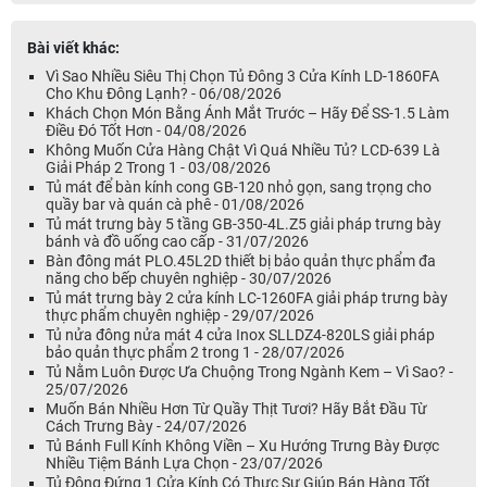
Bài viết khác:
Vì Sao Nhiều Siêu Thị Chọn Tủ Đông 3 Cửa Kính LD-1860FA
Cho Khu Đông Lạnh? - 06/08/2026
Khách Chọn Món Bằng Ánh Mắt Trước – Hãy Để SS-1.5 Làm
Điều Đó Tốt Hơn - 04/08/2026
Không Muốn Cửa Hàng Chật Vì Quá Nhiều Tủ? LCD-639 Là
Giải Pháp 2 Trong 1 - 03/08/2026
Tủ mát để bàn kính cong GB-120 nhỏ gọn, sang trọng cho
quầy bar và quán cà phê - 01/08/2026
Tủ mát trưng bày 5 tầng GB-350-4L.Z5 giải pháp trưng bày
bánh và đồ uống cao cấp - 31/07/2026
Bàn đông mát PLO.45L2D thiết bị bảo quản thực phẩm đa
năng cho bếp chuyên nghiệp - 30/07/2026
Tủ mát trưng bày 2 cửa kính LC-1260FA giải pháp trưng bày
thực phẩm chuyên nghiệp - 29/07/2026
Tủ nửa đông nửa mát 4 cửa Inox SLLDZ4-820LS giải pháp
bảo quản thực phẩm 2 trong 1 - 28/07/2026
Tủ Nằm Luôn Được Ưa Chuộng Trong Ngành Kem – Vì Sao? -
25/07/2026
Muốn Bán Nhiều Hơn Từ Quầy Thịt Tươi? Hãy Bắt Đầu Từ
Cách Trưng Bày - 24/07/2026
Tủ Bánh Full Kính Không Viền – Xu Hướng Trưng Bày Được
Nhiều Tiệm Bánh Lựa Chọn - 23/07/2026
Tủ Đông Đứng 1 Cửa Kính Có Thực Sự Giúp Bán Hàng Tốt