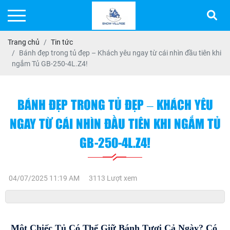
Trang chủ
Tin tức
Bánh đẹp trong tủ đẹp – Khách yêu ngay từ cái nhìn đầu tiên khi
ngắm Tủ GB-250-4L.Z4!
BÁNH ĐẸP TRONG TỦ ĐẸP – KHÁCH YÊU
NGAY TỪ CÁI NHÌN ĐẦU TIÊN KHI NGẮM TỦ
GB-250-4L.Z4!
04/07/2025 11:19 AM
3113 Lượt xem
Một Chiếc Tủ Có Thể Giữ Bánh Tươi Cả Ngày? Có 