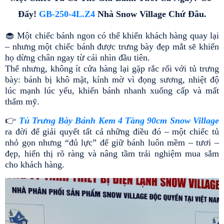
Đấy! 
GB-250-4L.Z4
 Nhà Snow Village Chứ Đâu.
🧁 Một chiếc bánh ngon có thể khiến khách hàng quay lại 
– nhưng một chiếc bánh được trưng bày đẹp mắt sẽ khiến 
họ dừng chân ngay từ cái nhìn đầu tiên.
Thế nhưng, không ít cửa hàng lại gặp rắc rối với tủ trưng 
bày: bánh bị khô mặt, kính mờ vì đọng sương, nhiệt độ 
lúc mạnh lúc yếu, khiến bánh nhanh xuống cấp và mất 
thẩm mỹ.
👉
Tủ Trưng Bày Bánh Kem 4 Tầng 90cm Snow Village
ra đời để giải quyết tất cả những điều đó – một chiếc tủ 
nhỏ gọn nhưng “đủ lực” để giữ bánh luôn mềm – tươi – 
đẹp, hiển thị rõ ràng và nâng tầm trải nghiệm mua sắm 
cho khách hàng.