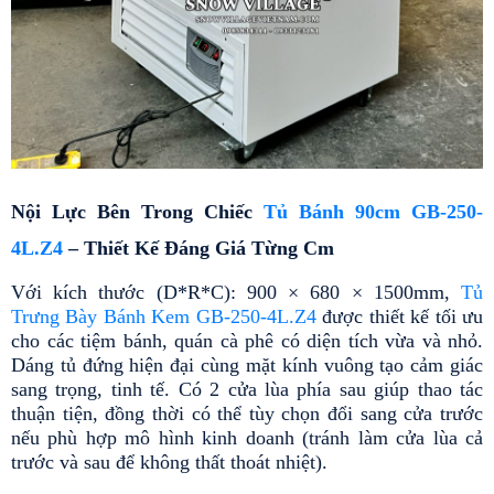
Nội Lực Bên Trong Chiếc 
Tủ Bánh 90cm GB-250-
4L.Z4
 – Thiết Kế Đáng Giá Từng Cm
Với kích thước (D*R*C): 900 × 680 × 1500mm, 
Tủ 
Trưng Bày Bánh Kem GB-250-4L.Z4
 được thiết kế tối ưu 
cho các tiệm bánh, quán cà phê có diện tích vừa và nhỏ. 
Dáng tủ đứng hiện đại cùng mặt kính vuông tạo cảm giác 
sang trọng, tinh tế. Có 2 cửa lùa phía sau giúp thao tác 
thuận tiện, đồng thời có thể tùy chọn đổi sang cửa trước 
nếu phù hợp mô hình kinh doanh (tránh làm cửa lùa cả 
trước và sau để không thất thoát nhiệt).