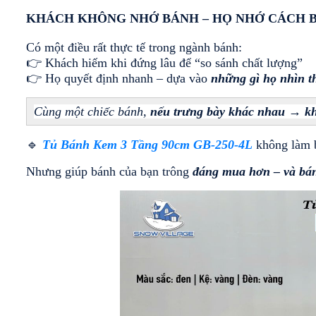
ĐÔNG
INOX
INOX
MÁT
BẢO
LÀM
KHÁCH KHÔNG NHỚ BÁNH – HỌ NHỚ CÁCH 
INOX
QUẢN
LẠNH
- LÀM
QUẠT
Có một điều rất thực tế trong ngành bánh:
LẠNH
GIÓ
TỦ
TỦ
👉 Khách hiếm khi đứng lâu để “so sánh chất lượng”
TRỰC
MÁT
MÁT
👉 Họ quyết định nhanh – dựa vào 
những gì họ nhìn th
TIẾP
BÀN
TRƯNG
TRƯNG
ĐÔNG
BÀY
BÀY 1
TỦ
MÁT
CỬA
Cùng một chiếc bánh, 
nếu trưng bày khác nhau → k
ĐÔNG
INOX
KÍNH
TỦ
TỦ
MÁT
LÀM
TRƯNG
MÁT
🔹 
Tủ Bánh Kem 3 Tầng 90cm GB-250-4L
 không làm 
INOX
LẠNH
TỦ
BÀY
TRƯNG
CAO
TRỰC
MÁT
BÁNH
BÀY
Nhưng giúp bánh của bạn trông 
đáng mua hơn – và bá
CẤP
TIẾP
TRƯNG
KEM
THIẾT
(LÀM
BÀY 2
KẾ 1
LẠNH
BÀN
CỬA- 3
TẦNG
TỦ
TỦ
QUẠT
MÁT
CỬA
TRÊN
TRÊN
GIÓ)
CỬA
(LÀM
TỦ
MÁT -
MÁT -
KÍNH
LẠNH
BÁNH
DƯỚI
DƯỚI
TỦ
LÀM
TRỰC
KEM
ĐÔNG
ĐÔNG
ĐÔNG
LẠNH
TIẾP)
THIẾT
TRƯNG
(CỬA
INOX
QUẠT
KẾ
BÀY
LÙA)
DẠNG
GIÓ
TỦ
KÍNH
THỰC
KHAY
MÁT
TRONG
PHẨM
TỦ
BÀN
TRƯNG
SUỐT