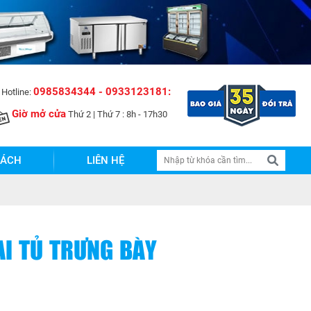
0985834344 - 0933123181:
Hotline:
Giờ mở cửa
Thứ 2 | Thứ 7 : 8h - 17h30
SÁCH
LIÊN HỆ
AI TỦ TRƯNG BÀY