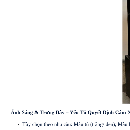
TRƯNG
BÁNH
BÀY
KEM
DẠNG
KÍNH
HỞ
CONG
[MÁY
NÉN
TỦ
NGOÀI]
TRƯNG
BÀY
TỦ
BÁNH
TRƯNG
KEM
BÀY
MỞ
SIÊU THỊ
CỬA
CHUYÊN
TRƯỚC
DỤNG
Ánh Sáng & Trưng Bày – Yếu Tố Quyết Định Cảm 
Tùy chọn theo nhu cầu: Màu tủ (trắng/ đen); Màu 