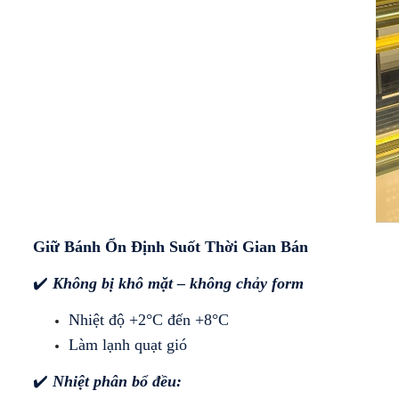
Giữ Bánh Ổn Định Suốt Thời Gian Bán
✔️ 
Không bị khô mặt – không chảy form
Nhiệt độ +2°C đến +8°C
Làm lạnh quạt gió
✔️
 Nhiệt phân bổ đều: