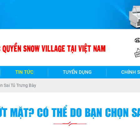
TIN TỨC
TUYỂN DỤNG
CHÍNH 
n Sai Tủ Trưng Bày
ỨT MẶT? CÓ THỂ DO BẠN CHỌN S