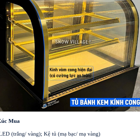
Xúc Mua
LED (trắng/ vàng); Kệ tủ (mạ bạc/ mạ vàng)