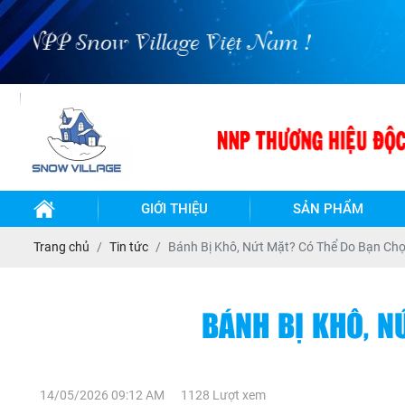
ow Village Việt Nam !
GIỚI THIỆU
SẢN PHẨM
TỦ
TỦ
Trang chủ
Tin tức
Bánh Bị Khô, Nứt Mặt? Có Thể Do Bạn Chọ
ĐÔNG-
ĐÔNG
MÁT
MÁT
INOX
INOX
BẢO
- LÀM
BÁNH BỊ KHÔ, N
QUẢN
LẠNH
QUẠT
GIÓ
BÀN
BÀN
ĐÔNG-
ĐÔNG
TỦ
MÁT
MÁT
14/05/2026 09:12 AM
1128 Lượt xem