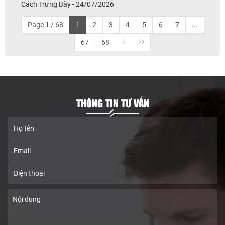
Cách Trưng Bày - 24/07/2026
Page 1 / 68
1
2
3
4
5
6
7
...
67
68
THÔNG TIN TƯ VẤN