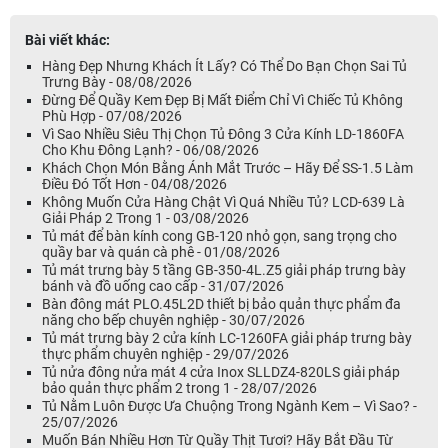
Bài viết khác:
Hàng Đẹp Nhưng Khách Ít Lấy? Có Thể Do Bạn Chọn Sai Tủ
Trưng Bày - 08/08/2026
Đừng Để Quầy Kem Đẹp Bị Mất Điểm Chỉ Vì Chiếc Tủ Không
Phù Hợp - 07/08/2026
Vì Sao Nhiều Siêu Thị Chọn Tủ Đông 3 Cửa Kính LD-1860FA
Cho Khu Đông Lạnh? - 06/08/2026
Khách Chọn Món Bằng Ánh Mắt Trước – Hãy Để SS-1.5 Làm
Điều Đó Tốt Hơn - 04/08/2026
Không Muốn Cửa Hàng Chật Vì Quá Nhiều Tủ? LCD-639 Là
Giải Pháp 2 Trong 1 - 03/08/2026
Tủ mát để bàn kính cong GB-120 nhỏ gọn, sang trọng cho
quầy bar và quán cà phê - 01/08/2026
Tủ mát trưng bày 5 tầng GB-350-4L.Z5 giải pháp trưng bày
bánh và đồ uống cao cấp - 31/07/2026
Bàn đông mát PLO.45L2D thiết bị bảo quản thực phẩm đa
năng cho bếp chuyên nghiệp - 30/07/2026
Tủ mát trưng bày 2 cửa kính LC-1260FA giải pháp trưng bày
thực phẩm chuyên nghiệp - 29/07/2026
Tủ nửa đông nửa mát 4 cửa Inox SLLDZ4-820LS giải pháp
bảo quản thực phẩm 2 trong 1 - 28/07/2026
Tủ Nằm Luôn Được Ưa Chuộng Trong Ngành Kem – Vì Sao? -
25/07/2026
Muốn Bán Nhiều Hơn Từ Quầy Thịt Tươi? Hãy Bắt Đầu Từ