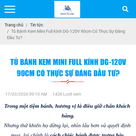
Trang chủ
Tin tức
Tủ Bánh Kem Mini Full Kính DG-120V 90cm Có Thực Sự Đáng
Đầu Tư?
TỦ BÁNH KEM MINI FULL KÍNH DG-120V
90CM CÓ THỰC SỰ ĐÁNG ĐẦU TƯ?
17/03/2026 09:10 AM
1426 Lượt xem
Trong một tiệm bánh, hương vị là điều giữ chân khách 
hàng.
Nhưng thứ khiến họ dừng lại, nhìn lâu hơn và quyết định 
mua, lại chính là 
cách chiếc bánh được trưng bày.