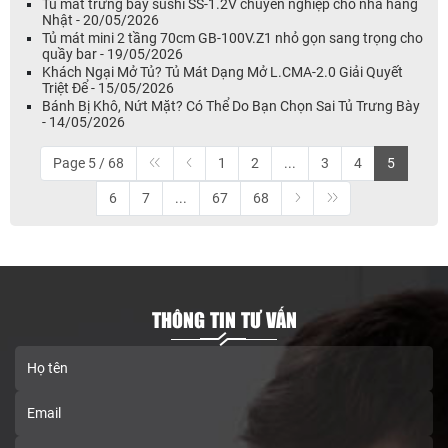
Tủ mát trưng bày sushi SS-1.2V chuyên nghiệp cho nhà hàng
Nhật - 20/05/2026
Tủ mát mini 2 tầng 70cm GB-100V.Z1 nhỏ gọn sang trọng cho
quầy bar - 19/05/2026
Khách Ngại Mở Tủ? Tủ Mát Dạng Mở L.CMA-2.0 Giải Quyết
Triệt Để - 15/05/2026
Bánh Bị Khô, Nứt Mặt? Có Thể Do Bạn Chọn Sai Tủ Trưng Bày
- 14/05/2026
Page 5 / 68
1
2
...
3
4
5
6
7
...
67
68
THÔNG TIN TƯ VẤN