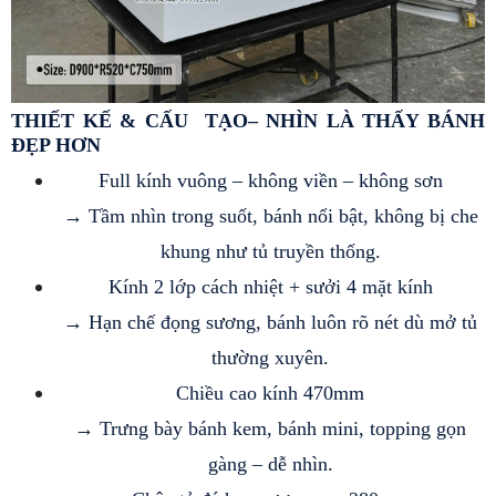
THIẾT KẾ & CẤU  TẠO– NHÌN LÀ THẤY BÁNH 
ĐẸP HƠN 
Full kính vuông – không viền – không sơn
 → Tầm nhìn trong suốt, bánh nổi bật, không bị che 
khung như tủ truyền thống.
Kính 2 lớp cách nhiệt + sưởi 4 mặt kính
 → Hạn chế đọng sương, bánh luôn rõ nét dù mở tủ 
thường xuyên.
Chiều cao kính 470mm
 → Trưng bày bánh kem, bánh mini, topping gọn 
gàng – dễ nhìn.