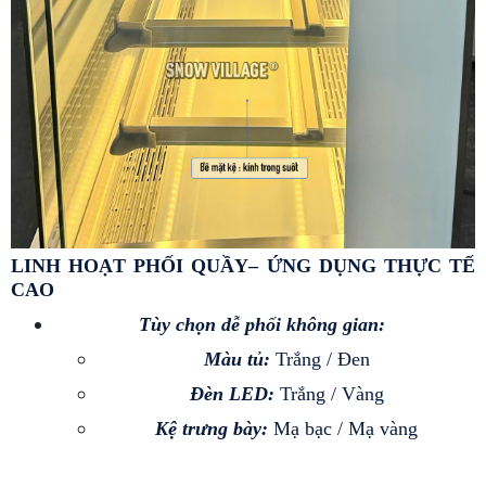
LINH HOẠT PHỐI QUẦY– ỨNG DỤNG THỰC TẾ 
CAO 
Tùy chọn dễ phối không gian: 
Màu tủ: 
Trắng / Đen
Đèn LED: 
Trắng / Vàng
Kệ trưng bày: 
Mạ bạc / Mạ vàng