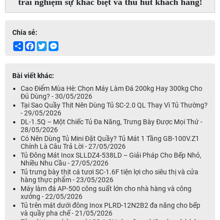
trải nghiệm sự khác biệt và thu hút khách hàng!
Chia sẻ:
Share
Facebook
Twitter
Messenger
Bài viết khác:
Cao Điểm Mùa Hè: Chọn Máy Làm Đá 200kg Hay 300kg Cho
Đủ Dùng? - 30/05/2026
Tại Sao Quầy Thịt Nên Dùng Tủ SC-2.0 QL Thay Vì Tủ Thường?
- 29/05/2026
DL-1.5Q – Một Chiếc Tủ Đa Năng, Trưng Bày Được Mọi Thứ -
28/05/2026
Có Nên Dùng Tủ Mini Đặt Quầy? Tủ Mát 1 Tầng GB-100V.Z1
Chính Là Câu Trả Lời - 27/05/2026
Tủ Đông Mát Inox SLLDZ4-538LD – Giải Pháp Cho Bếp Nhỏ,
Nhiều Nhu Cầu - 27/05/2026
Tủ trưng bày thịt cá tươi SC-1.6F tiện lợi cho siêu thị và cửa
hàng thực phẩm - 23/05/2026
Máy làm đá AP-500 công suất lớn cho nhà hàng và công
xưởng - 22/05/2026
Tủ trên mát dưới đông Inox PLRD-12N2B2 đa năng cho bếp
và quầy pha chế - 21/05/2026