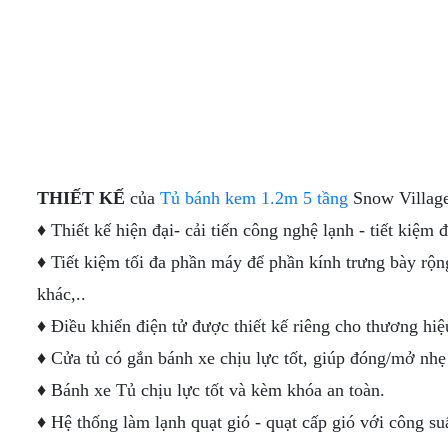
THIẾT KẾ
của
Tủ bánh kem 1.2m 5 tầng
Snow Villag
♦ Thiết kế hiện đại- cải tiến công nghệ lạnh - tiết kiệm 
♦ Tiết kiệm tối đa phần máy để phần kính trưng bày rộn
khác,..
♦ Điều khiển điện tử được thiết kế riêng cho thương hiệ
♦ Cửa tủ có gắn bánh xe chịu lực tốt, giúp đóng/mở nhẹ
♦ Bánh xe Tủ chịu lực tốt và kèm khóa an toàn.
♦ Hệ thống làm lạnh quạt gió - quạt cấp gió với công suấ