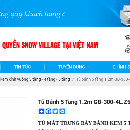
hách hàng đến với NPP Snow Village Việ
TIN TỨC
TUYỂN DỤNG
CHÍNH 
kem kính vuông 3 tầng - 4 tầng - 5 tầng
Tủ bánh 5 tầng 1.2m GB-300-
Tủ Bánh 5 Tầng 1.2m GB-300-4L.Z
Share
Facebook
Twitter
Messenger
TỦ MÁT TRƯNG BÀY BÁNH KEM 5 