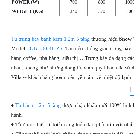
TRƯNG
POWER (W)
700
800
100
BÁNH
BÀY
KEM
WEIGHT (KG)
340
370
400
DẠNG
KÍNH
HỞ
CONG
[MÁY
NÉN
TỦ
NGOÀI]
TRƯNG
Tủ trưng bày bánh kem 1.2m 5 tầng
thương hiệu
Snow 
BÀY
TỦ
Model :
GB-300-4L.Z5
Tạo nên không gian trưng bày hi
BÁNH
TRƯNG
KEM
BÀY
hàng coffee, nhà hàng, siêu thị….Trưng bày đa dạng các
MỞ
SIÊU THỊ
CỬA
CHUYÊN
nhau, không như những dòng tủ bánh quý khách đã sử d
TRƯỚC
DỤNG
Village khách hàng hoàn toàn yên tâm về nhiệt độ lạnh b
♦
Tủ bánh 1.2m 5 tầng
được nhập khẩu mới 100% linh ki
hành.
♦ Tủ được thiết kế kiểu dáng hiện đại, phù hợp với nhi