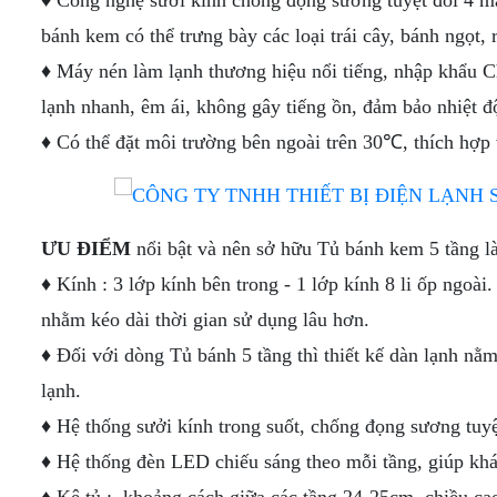
♦ Công nghệ sưởi kính chống đọng sương tuyệt đối 4 mặt
bánh kem có thể trưng bày các loại trái cây, bánh ngọt, r
♦ Máy nén làm lạnh thương hiệu nổi tiếng, nhập khẩu 
lạnh nhanh, êm ái, không gây tiếng ồn, đảm bảo nhiệt đ
♦ Có thể đặt môi trường bên ngoài trên 30℃, thích hợ
ƯU ĐIỂM
nổi bật và nên sở hữu Tủ bánh kem 5 tầng là
♦ Kính : 3 lớp kính bên trong - 1 lớp kính 8 li ốp ngoà
nhằm kéo dài thời gian sử dụng lâu hơn.
♦ Đối với dòng Tủ bánh 5 tầng thì thiết kế dàn lạnh nằ
lạnh.
♦ Hệ thống sưởi kính trong suốt, chống đọng sương tuyệ
♦ Hệ thống đèn LED chiếu sáng theo mỗi tầng, giúp khá