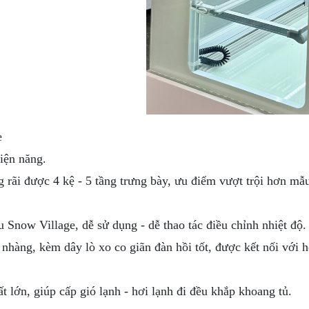
e
điện năng.
g rãi được 4 kệ - 5 tầng trưng bày, ưu điểm vượt trội hơn mẫ
u Snow Village, dễ sử dụng - dễ thao tác điều chỉnh nhiệt độ.
 nhàng, kèm dây lò xo co giãn đàn hồi tốt, được kết nối với 
t lớn, giúp cấp gió lạnh - hơi lạnh đi đều khắp khoang tủ.