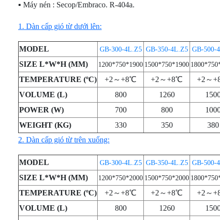
CẤP
TƯƠI
▪ Máy nén : Secop/Embraco. R-404a.
TRƯNG
(KHÔNG
TƯƠI -
TƯƠI
TỦ
(DẠNG
BÀY
KÍNH)
KEM Ý
(KÍNH
MÁT
HỞ -
TỦ
DẠNG
VUÔNG)
1. Dàn cấp gió từ dưới lên:
MINI
KHÔNG
TRÊN
HỞ
TỦ
MÁY
TRƯNG
CỬA)
MÁT -
TRÊN
TRƯNG
TỦ
LÀM
BÀY
MODEL
GB-300-4L.Z5
GB-350-4L.Z5
GB-500-4
DƯỚI
BÀY
TRƯNG
ĐÁ
SUSHI
ĐÔNG
TỦ
TỦ
HẢI
BÀY
VIÊN
SIZE L*W*H (MM)
1200*750*1900
1500*750*1900
1800*750
- BÁNH
(DẠNG
THỊT
TRƯNG
SẢN
KEM 3
CÔNG
KEM
NẰM)
TƯƠI
BÀY
TẦNG
NGHIỆP
TEMPERATURE (ºC)
+2～+8℃
+2～+8℃
+2～+
[TRÊN
CÓ
TỦ
MÁT -
VOLUME (L)
800
1260
150
TỦ
CỬA
TỦ
TỦ
BÁNH
DƯỚI
TRÊN
KÍNH
TRƯNG
SẤY -
POWER (W)
700
800
100
KEM
ĐÔNG]
MÁT -
LÙA
BÀY
TIỆT
KÍNH
DƯỚI
KEM
TRÙNG
WEIGHT (KG)
330
350
380
VUÔNG
ĐÔNG
TỦ
TỦ
TƯƠI
CHÉN,
3
2. Dàn cấp gió từ trên xuống:
(INOX)
TRƯNG
TRƯNG
(KÍNH
ĐĨA,
TẦNG -
BÀY
BÀY
CONG)
LY,..
4
THỊT
DẠNG
MODEL
GB-300-4L.Z5
GB-350-4L.Z5
GB-500-4
TẦNG -
TƯƠI
HỞ
5
[KÍNH
[MÁY
SIZE L*W*H (MM)
1200*750*2000
1500*750*2000
1800*750
TẦNG
PHẲNG]
NÉN
TEMPERATURE (ºC)
+2～+8℃
+2～+8℃
+2～+
TRONG]
TỦ
VOLUME (L)
800
1260
150
TRƯNG
TỦ
BÀY