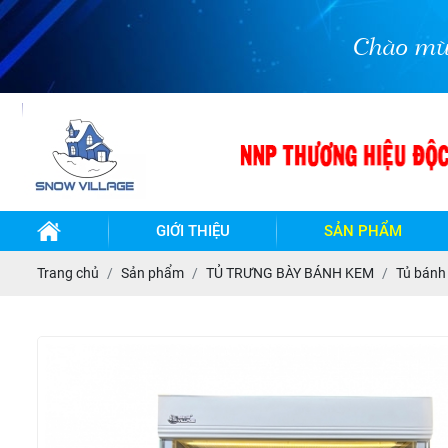
Chào mừng quý k
GIỚI THIỆU
SẢN PHẨM
TỦ
TỦ
Trang chủ
Sản phẩm
TỦ TRƯNG BÀY BÁNH KEM
Tủ bánh 
ĐÔNG-
ĐÔNG
MÁT
MÁT
INOX
INOX
BẢO
- LÀM
QUẢN
LẠNH
QUẠT
GIÓ
BÀN
BÀN
ĐÔNG-
ĐÔNG
TỦ
MÁT
MÁT