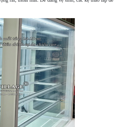
ng rãi, thoải mái. Dễ dàng vệ sinh, các kệ tháo lắp dễ