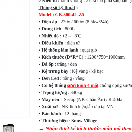
◊ Kiểu tủ :
kính vuông - 2 cửa lùa phía sau,dàn lạ
Thông số kỹ thuật
:
Model : GB-300-4L.Z5
• Điện áp
: 220v / 600w (8.5kw/24h)
• Dung tích
: 800L
• Nhiệt độ
: +2～+8℃
• Điều khiển
: điện tử
• Hệ thống làm lạnh
: quạt gió
• Kích thước (D*R*C)
: 1200*750*1900mm
• Đá ốp
: trắng / đen
• Kệ trưng bày
: Kệ vàng / kệ bạc
• Đèn Led
: trắng / vàng
• Có hệ thống
sưởi kính 4 mặt
chống đọng sương
• Trọng lượng
: 340kg
• Máy nén
: Secop (NK Châu Âu) / R-404a
• Xuất xứ
: NK linh kiện,lắp ráp tại VN
• Bảo hành
: 12 tháng
• Thương hiệu
:
Snow Village
→ Nhận thiết kế kích thước-mẫu mã theo