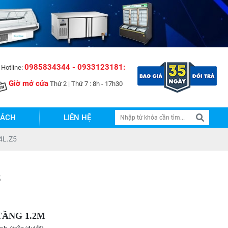
t Nam !
0985834344 - 0933123181:
Hotline:
Giờ mở cửa
Thứ 2 | Thứ 7 : 8h - 17h30
SÁCH
LIÊN HỆ
4L.Z5
5
TẦNG 1.2M