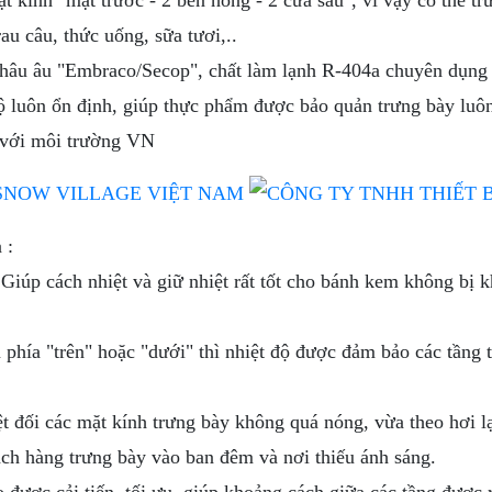
 kính "mặt trước - 2 bên hông - 2 cửa sau", vì vậy có thể tr
au câu, thức uống, sữa tươi,..
Châu âu "Embraco/Secop", chất làm lạnh R-404a chuyên dụng 
ộ luôn ổn định, giúp thực phẩm được bảo quản trưng bày luôn 
p với môi trường VN
 :
i. Giúp cách nhiệt và giữ nhiệt rất tốt cho bánh kem không b
m phía "trên" hoặc "dưới" thì nhiệt độ được đảm bảo các tầng
t đối các mặt kính trưng bày không quá nóng, vừa theo hơi lạ
ch hàng trưng bày vào ban đêm và nơi thiếu ánh sáng.