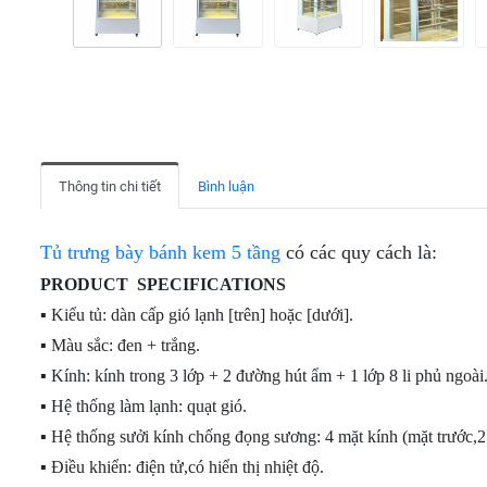
TRÊN
TỦ
MÁT
BÀY 2
KHÔNG
MÁT -
TỦ
TỦ
MÁT
CỬA
CỬA- 3
VIỀN
DƯỚI
TRƯNG
TRƯNG
INOX
KÍNH
CỬA
ĐÔNG
BÀY
BÀY
CỬA
LÀM
(LÀM
TỦ
(CỬA
THỊT
THỊT
KÍNH
LẠNH
LẠNH
BÁNH
MỞ -
CÁ
TƯƠI
TRỰC
QUẠT
KEM
LỐC
TƯƠI
(LÀM
TIẾP
GIÓ)
MINI
TRÊN)
LẠNH
ĐỂ
TRỰC
TỦ
TỦ
BÀN
TỦ
BÀN
TIẾP)
TỦ
TRƯNG
TRƯNG
Thông tin chi tiết
Bình luận
INOX
ĐÔNG
THIẾT
TRÊN
BÀY
BÀY
NỬA
CỬA
KẾ
MÁT
TỦ
SIÊU
BUFFET
ĐÔNG
KÍNH
FULL
DƯỚI
TRƯNG
THỊ
- MỞ
Tủ trưng bày bánh kem 5 tầng
có các quy cách là:
- NỬA
TRƯNG
KÍNH -
ĐÔNG
BÀY
CỬA
MÁT
BÀY
KHÔNG
(CỬA
THỊT
TRƯỚC
TỦ
TỦ
PRODUCT SPECIFICATIONS
VIỀN
MỞ -
TƯƠI
ĐÔNG
ĐÔNG
▪ Kiểu tủ: dàn cấp gió lạnh [trên] hoặc [dưới].
BÀN
LỐC
(LÀM
TỦ
BẢO
NẰM
ĐÔNG/MÁT
TỦ
DƯỚI)
LẠNH
TRƯNG
QUẢN -
(CỬA
▪ Màu sắc: đen + trắng.
INOX CAO
BÁNH
QUẠT
BÀY
TRƯNG
KÍNH
▪ Kính: kính trong 3 lớp + 2 đường hút ẩm + 1 lớp 8 li phủ ngoài
CẤP
KEM
GIÓ)
TỦ
DẠNG
BÀY
TRÊN)
MINI
TRÊN
HỞ
▪ Hệ thống làm lạnh: quạt gió.
ĐỂ
MÁT -
TỦ
[LOẠI
TỦ
TỦ
TỦ
BÀN -
▪ Hệ thống sưởi kính chống đọng sương: 4 mặt kính (mặt trước,2
DƯỚI
TRƯNG
THẤP]
ĐÔNG
TRƯNG
TRƯNG
QUẦY
ĐÔNG
BÀY
BẢO
BÀY
BÀY
▪ Điều khiển: điện tử,có hiển thị nhiệt độ.
BAR
CAO
THỊT
TỦ
QUẢN
KEM
KEM