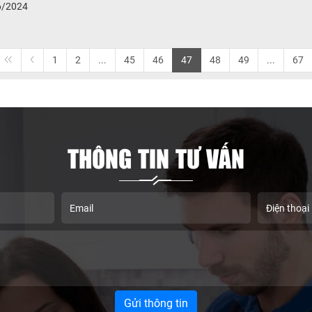
06/2024
1
2
...
45
46
47
48
49
...
67
THÔNG TIN TƯ VẤN