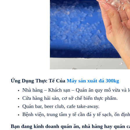
TRƯNG
BÁNH
BÀY
KEM
DẠNG
KÍNH
HỞ
CONG
[MÁY
NÉN
TỦ
NGOÀI]
TRƯNG
BÀY
TỦ
BÁNH
TRƯNG
KEM
BÀY
MỞ
SIÊU THỊ
CỬA
CHUYÊN
TRƯỚC
DỤNG
Ứng Dụng Thực Tế Của 
Máy sản xuất đá 300kg
Nhà hàng – Khách sạn – Quán ăn quy mô vừa và l
Cửa hàng hải sản, cơ sở chế biến thực phẩm.
Quán bar, beer club, cafe take-away.
Bệnh viện, trung tâm y tế cần đá y tế sạch, ổn định
Bạn đang kinh doanh quán ăn, nhà hàng hay quán caf