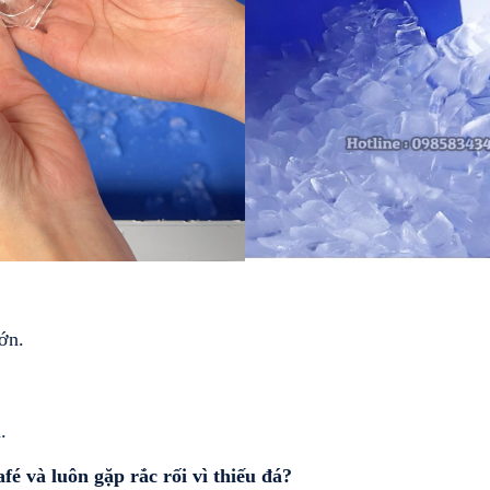
ớn.
.
é và luôn gặp rắc rối vì thiếu đá?