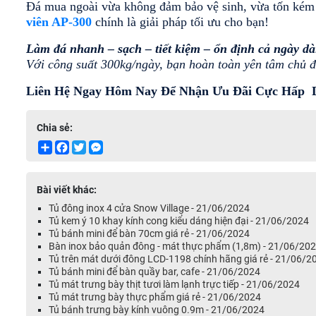
Đá mua ngoài vừa không đảm bảo vệ sinh, vừa tốn kém c
viên AP-300
 chính là giải pháp tối ưu cho bạn!
Làm đá nhanh – sạch – tiết kiệm – ổn định cả ngày dà
Với công suất 300kg/ngày, bạn hoàn toàn yên tâm chủ đ
Liên Hệ Ngay Hôm Nay Để Nhận Ưu Đãi Cực Hấp  
Chia sẻ:
Share
Facebook
Twitter
Messenger
Bài viết khác:
Tủ đông inox 4 cửa Snow Village - 21/06/2024
Tủ kem ý 10 khay kính cong kiểu dáng hiện đại - 21/06/2024
Tủ bánh mini để bàn 70cm giá rẻ - 21/06/2024
Bàn inox bảo quản đông - mát thực phẩm (1,8m) - 21/06/20
Tủ trên mát dưới đông LCD-1198 chính hãng giá rẻ - 21/06/2
Tủ bánh mini để bàn quầy bar, cafe - 21/06/2024
Tủ mát trưng bày thịt tươi làm lạnh trực tiếp - 21/06/2024
Tủ mát trưng bày thực phẩm giá rẻ - 21/06/2024
Tủ bánh trưng bày kính vuông 0.9m - 21/06/2024