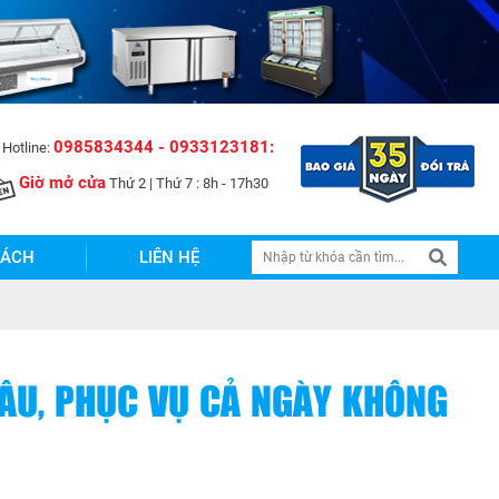
0985834344 - 0933123181:
Hotline:
Giờ mở cửa
Thứ 2 | Thứ 7 : 8h - 17h30
SÁCH
LIÊN HỆ
LÂU, PHỤC VỤ CẢ NGÀY KHÔNG